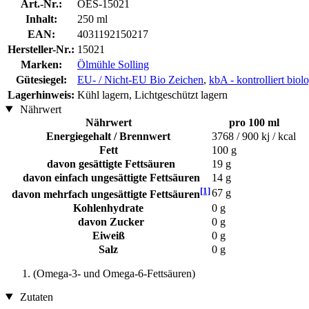
Art.-Nr.:
OES-15021
Inhalt:
250 ml
EAN:
4031192150217
Hersteller-Nr.:
15021
Marken:
Ölmühle Solling
Gütesiegel:
EU- / Nicht-EU Bio Zeichen
,
kbA - kontrolliert bio
Lagerhinweis:
Kühl lagern, Lichtgeschützt lagern
Nährwert
Nährwert
pro 100 ml
Energiegehalt / Brennwert
3768 / 900 kj / kcal
Fett
100 g
davon gesättigte Fettsäuren
19 g
davon einfach ungesättigte Fettsäuren
14 g
[1]
67 g
davon mehrfach ungesättigte Fettsäuren
Kohlenhydrate
0 g
davon Zucker
0 g
Eiweiß
0 g
Salz
0 g
(Omega-3- und Omega-6-Fettsäuren)
Zutaten