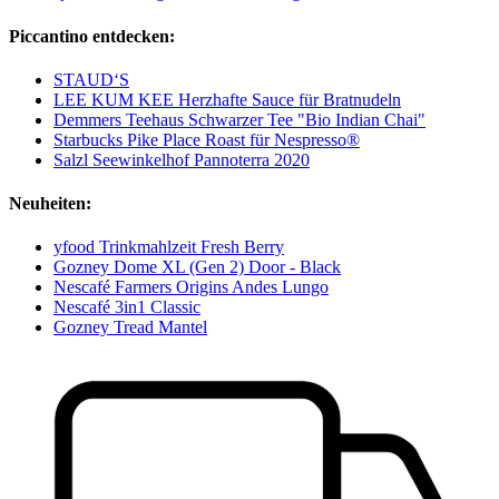
Piccantino entdecken:
STAUD‘S
LEE KUM KEE Herzhafte Sauce für Bratnudeln
Demmers Teehaus Schwarzer Tee "Bio Indian Chai"
Starbucks Pike Place Roast für Nespresso®
Salzl Seewinkelhof Pannoterra 2020
Neuheiten:
yfood Trinkmahlzeit Fresh Berry
Gozney Dome XL (Gen 2) Door - Black
Nescafé Farmers Origins Andes Lungo
Nescafé 3in1 Classic
Gozney Tread Mantel