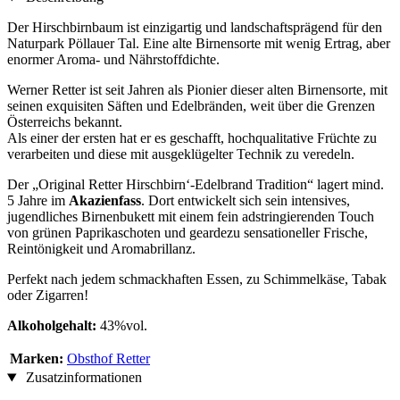
Der Hirschbirnbaum ist einzigartig und landschaftsprägend für den
Naturpark Pöllauer Tal. Eine alte Birnensorte mit wenig Ertrag, aber
enormer Aroma- und Nährstoffdichte.
Werner Retter ist seit Jahren als Pionier dieser alten Birnensorte, mit
seinen exquisiten Säften und Edelbränden, weit über die Grenzen
Österreichs bekannt.
Als einer der ersten hat er es geschafft, hochqualitative Früchte zu
verarbeiten und diese mit ausgeklügelter Technik zu veredeln.
Der „Original Retter Hirschbirn‘-Edelbrand Tradition“ lagert mind.
5 Jahre im
Akazienfass
. Dort entwickelt sich sein intensives,
jugendliches Birnenbukett mit einem fein adstringierenden Touch
von grünen Paprikaschoten und geardezu sensationeller Frische,
Reintönigkeit und Aromabrillanz.
Perfekt nach jedem schmackhaften Essen, zu Schimmelkäse, Tabak
oder Zigarren!
Alkoholgehalt:
43%vol.
Marken:
Obsthof Retter
Zusatzinformationen