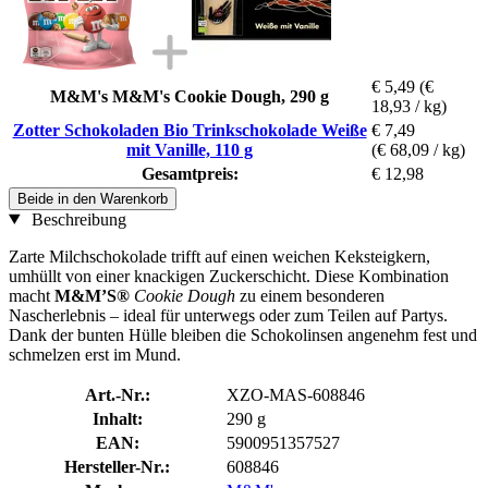
€ 5,49
(€
M&M's M&M's Cookie Dough, 290 g
18,93 / kg)
Zotter Schokoladen Bio Trinkschokolade Weiße
€ 7,49
mit Vanille, 110 g
(€ 68,09 / kg)
Gesamtpreis:
€ 12,98
Beide in den Warenkorb
Beschreibung
Zarte Milchschokolade trifft auf einen weichen Keksteigkern,
umhüllt von einer knackigen Zuckerschicht. Diese Kombination
macht
M&M’S®
Cookie Dough
zu einem besonderen
Nascherlebnis – ideal für unterwegs oder zum Teilen auf Partys.
Dank der bunten Hülle bleiben die Schokolinsen angenehm fest und
schmelzen erst im Mund.
Art.-Nr.:
XZO-MAS-608846
Inhalt:
290 g
EAN:
5900951357527
Hersteller-Nr.:
608846