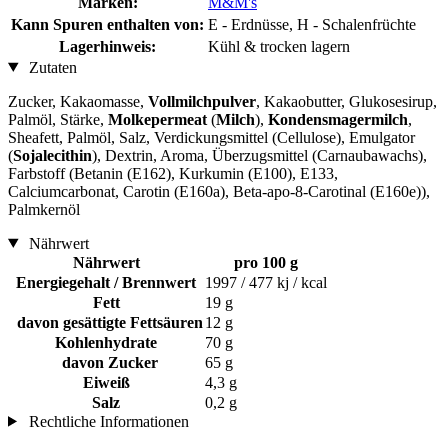
Marken:
M&M's
Kann Spuren enthalten von:
E - Erdnüsse, H - Schalenfrüchte
Lagerhinweis:
Kühl & trocken lagern
Zutaten
Zucker, Kakaomasse,
Vollmilchpulver
, Kakaobutter, Glukosesirup,
Palmöl, Stärke,
Molkepermeat
(
Milch
),
Kondensmagermilch
,
Sheafett, Palmöl, Salz, Verdickungsmittel (Cellulose), Emulgator
(
Sojalecithin
), Dextrin, Aroma, Überzugsmittel (Carnaubawachs),
Farbstoff (Betanin (E162), Kurkumin (E100), E133,
Calciumcarbonat, Carotin (E160a), Beta-apo-8-Carotinal (E160e)),
Palmkernöl
Nährwert
Nährwert
pro 100 g
Energiegehalt / Brennwert
1997 / 477 kj / kcal
Fett
19 g
davon gesättigte Fettsäuren
12 g
Kohlenhydrate
70 g
davon Zucker
65 g
Eiweiß
4,3 g
Salz
0,2 g
Rechtliche Informationen