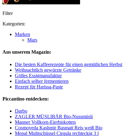
Filter
Kategorien:
Marken
Mars
Aus unserem Magazin:
Die besten Kaffeerezepte für einen gemütlichen Herbst
Weihnachtlich gewürzte Getränke
Gölles Essigmanufaktur
Einfach selber fermentieren
Rezept für Harissa-Paste
Piccantino entdecken:
Darbo
ZAGLER MÜSLIBÄR Bio-Nussmüsli
Manner Vollkorn-Eierbiskotten
Cosmoveda Kashmir Basmati Reis weiß Bio
Mepal Multischüssel Cirqula rechteckig 3 l