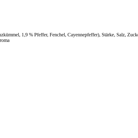
kümmel, 1,9 % Pfeffer, Fenchel, Cayennepfeffer), Stärke, Salz, Zucke
aroma