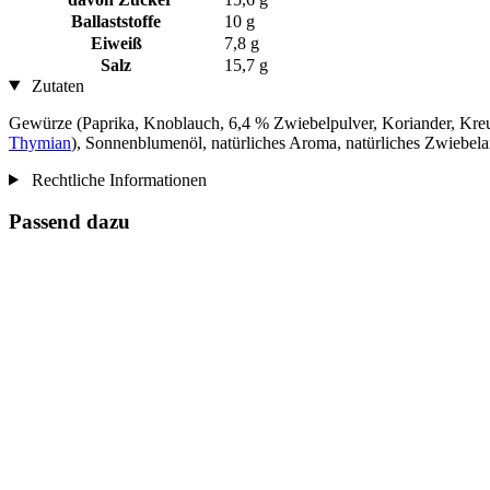
Ballaststoffe
10 g
Eiweiß
7,8 g
Salz
15,7 g
Zutaten
Gewürze (Paprika, Knoblauch, 6,4 % Zwiebelpulver, Koriander, Kreuz
Thymian
), Sonnenblumenöl, natürliches Aroma, natürliches Zwiebel
Rechtliche Informationen
Passend dazu