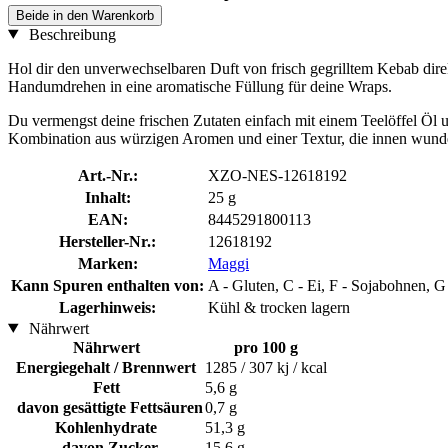
Beide in den Warenkorb
Beschreibung
Hol dir den unverwechselbaren Duft von frisch gegrilltem Kebab dire
Handumdrehen in eine aromatische Füllung für deine Wraps.
Du vermengst deine frischen Zutaten einfach mit einem Teelöffel Öl u
Kombination aus würzigen Aromen und einer Textur, die innen wunderba
Art.-Nr.:
XZO-NES-12618192
Inhalt:
25 g
EAN:
8445291800113
Hersteller-Nr.:
12618192
Marken:
Maggi
Kann Spuren enthalten von:
A - Gluten, C - Ei, F - Sojabohnen, G 
Lagerhinweis:
Kühl & trocken lagern
Nährwert
Nährwert
pro 100 g
Energiegehalt / Brennwert
1285 / 307 kj / kcal
Fett
5,6 g
davon gesättigte Fettsäuren
0,7 g
Kohlenhydrate
51,3 g
davon Zucker
15,6 g