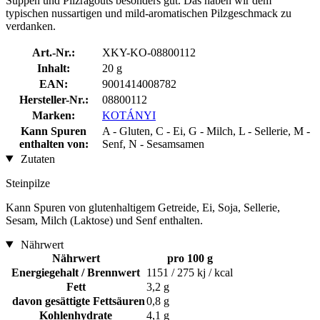
Suppen und Pilzragouts besonders gut. Das haben wir dem
typischen nussartigen und mild-aromatischen Pilzgeschmack zu
verdanken.
Art.-Nr.:
XKY-KO-08800112
Inhalt:
20 g
EAN:
9001414008782
Hersteller-Nr.:
08800112
Marken:
KOTÁNYI
Kann Spuren
A - Gluten, C - Ei, G - Milch, L - Sellerie, M -
enthalten von:
Senf, N - Sesamsamen
Zutaten
Steinpilze
Kann Spuren von glutenhaltigem Getreide, Ei, Soja, Sellerie,
Sesam, Milch (Laktose) und Senf enthalten.
Nährwert
Nährwert
pro 100 g
Energiegehalt / Brennwert
1151 / 275 kj / kcal
Fett
3,2 g
davon gesättigte Fettsäuren
0,8 g
Kohlenhydrate
4,1 g