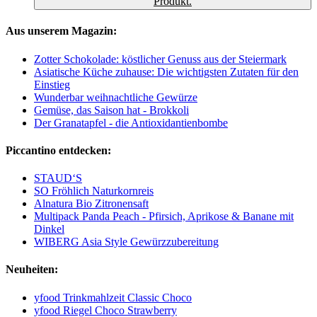
Produkt.
Aus unserem Magazin:
Zotter Schokolade: köstlicher Genuss aus der Steiermark
Asiatische Küche zuhause: Die wichtigsten Zutaten für den
Einstieg
Wunderbar weihnachtliche Gewürze
Gemüse, das Saison hat - Brokkoli
Der Granatapfel - die Antioxidantienbombe
Piccantino entdecken:
STAUD‘S
SO Fröhlich Naturkornreis
Alnatura Bio Zitronensaft
Multipack Panda Peach - Pfirsich, Aprikose & Banane mit
Dinkel
WIBERG Asia Style Gewürzzubereitung
Neuheiten:
yfood Trinkmahlzeit Classic Choco
yfood Riegel Choco Strawberry