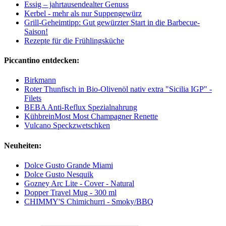
Essig – jahrtausendealter Genuss
Kerbel - mehr als nur Suppengewürz
Grill-Geheimtipp: Gut gewürzter Start in die Barbecue-
Saison!
Rezepte für die Frühlingsküche
Piccantino entdecken:
Birkmann
Roter Thunfisch in Bio-Olivenöl nativ extra "Sicilia IGP" -
Filets
BEBA Anti-Reflux Spezialnahrung
KühbreinMost Most Champagner Renette
Vulcano Speckzwetschken
Neuheiten:
Dolce Gusto Grande Miami
Dolce Gusto Nesquik
Gozney Arc Lite - Cover - Natural
Dopper Travel Mug - 300 ml
CHIMMY'S Chimichurri - Smoky/BBQ