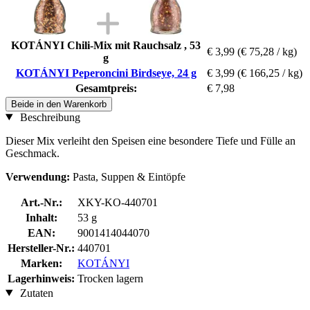
KOTÁNYI Chili-Mix mit Rauchsalz , 53
€ 3,99
(€ 75,28 / kg)
g
KOTÁNYI Peperoncini Birdseye, 24 g
€ 3,99
(€ 166,25 / kg)
Gesamtpreis:
€ 7,98
Beide in den Warenkorb
Beschreibung
Dieser Mix verleiht den Speisen eine besondere Tiefe und Fülle an
Geschmack.
Verwendung:
Pasta, Suppen & Eintöpfe
Art.-Nr.:
XKY-KO-440701
Inhalt:
53 g
EAN:
9001414044070
Hersteller-Nr.:
440701
Marken:
KOTÁNYI
Lagerhinweis:
Trocken lagern
Zutaten