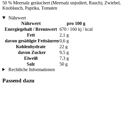
50 % Meersalz geräuchert (Meersalz unjodiert, Rauch), Zwiebel,
Knoblauch, Paprika, Tomaten
Nährwert
Nährwert
pro 100 g
Energiegehalt / Brennwert
670 / 160 kj / kcal
Fett
2,1 g
davon gesättigte Fettsäuren
0,6 g
Kohlenhydrate
22 g
davon Zucker
9,5 g
Eiweiß
7,3 g
Salz
50 g
Rechtliche Informationen
Passend dazu