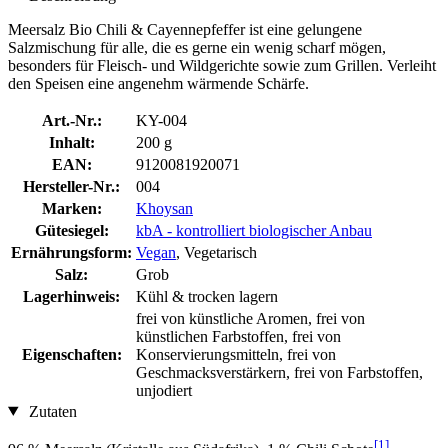
Meersalz Bio Chili & Cayennepfeffer ist eine gelungene
Salzmischung für alle, die es gerne ein wenig scharf mögen,
besonders für Fleisch- und Wildgerichte sowie zum Grillen. Verleiht
den Speisen eine angenehm wärmende Schärfe.
Art.-Nr.:
KY-004
Inhalt:
200 g
EAN:
9120081920071
Hersteller-Nr.:
004
Marken:
Khoysan
Gütesiegel:
kbA - kontrolliert biologischer Anbau
Ernährungsform:
Vegan
, Vegetarisch
Salz:
Grob
Lagerhinweis:
Kühl & trocken lagern
frei von künstliche Aromen, frei von
künstlichen Farbstoffen, frei von
Eigenschaften:
Konservierungsmitteln, frei von
Geschmacksverstärkern, frei von Farbstoffen,
unjodiert
Zutaten
[1]