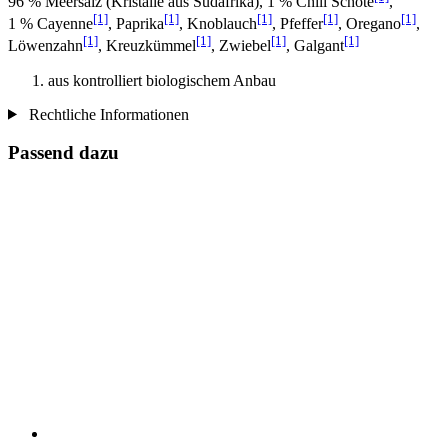
96 % Meersalz (Kristalle aus Südafrika), 1 % Chili Schote
,
[1]
[1]
[1]
[1]
[1]
1 % Cayenne
, Paprika
, Knoblauch
, Pfeffer
, Oregano
,
[1]
[1]
[1]
[1]
Löwenzahn
, Kreuzkümmel
, Zwiebel
, Galgant
aus kontrolliert biologischem Anbau
Rechtliche Informationen
Passend dazu