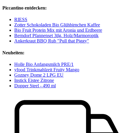
Piccantino entdecken:
RIESS
Zotter Schokoladen Bio Glühbirnchen Kaffee
Bio Fruit Protein Mix mit Aronia und Erdbeere
Berndorf Pfannenset 3tlg. Holz/Marmoroptik
Ankerkraut BBQ Rub "Pull that Piggy"
Neuheiten:
Holle Bio Anfangsmilch PRE/1
yfood Trinkmahlzeit Fruity Mango
Gozney Dome 2 LPG EU
Instick Eistee Zitrone
Dopper Steel - 490 ml