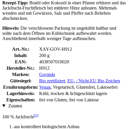
Rezept-Tipp:
Bratöl oder Kokosöl in einer Pfanne erhitzen und das
Jackfrucht-Fruchtfleisch bei mittlerer Hitze anbraten. Mehrmals
wenden und mit Gewürzen, Salz und Pfeffer nach Belieben
abschmecken.
Hinweis:
Die verschlossene Packung ist ungekühlt haltbar und
sollte nach dem Öffnen im Kühlschrank aufbewahrt werden.
Anschließend innerhalb weniger Tage aufbrauchen.
Art.-Nr.:
XAY-GOV-H912
Inhalt:
200 g
EAN:
4038507010020
Hersteller-Nr.:
H912
Marken:
Govinda
Gütesiegel:
Bio zertifiziert
,
EU- / Nicht-EU Bio Zeichen
Ernährungsform:
Vegan
, Vegetarisch, Glutenfrei, Laktosefrei
Lagerhinweis:
Kühl, trocken & lichtgeschützt lagern
Eigenschaften:
frei von Gluten, frei von Laktose
Zutaten
[1]
100 % Jackfrucht
aus kontrolliert biologischem Anbau