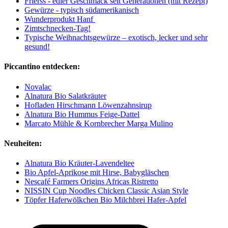
Frierss - edler Geschmack seit Generationen (mit Rezept)
Gewürze - typisch südamerikanisch
Wunderprodukt Hanf
Zimtschnecken-Tag!
Typische Weihnachtsgewürze – exotisch, lecker und sehr
gesund!
Piccantino entdecken:
Novalac
Alnatura Bio Salatkräuter
Hofladen Hirschmann Löwenzahnsirup
Alnatura Bio Hummus Feige-Dattel
Marcato Mühle & Kornbrecher Marga Mulino
Neuheiten:
Alnatura Bio Kräuter-Lavendeltee
Bio Apfel-Aprikose mit Hirse, Babygläschen
Nescafé Farmers Origins Africas Ristretto
NISSIN Cup Noodles Chicken Classic Asian Style
Töpfer Haferwölkchen Bio Milchbrei Hafer-Apfel