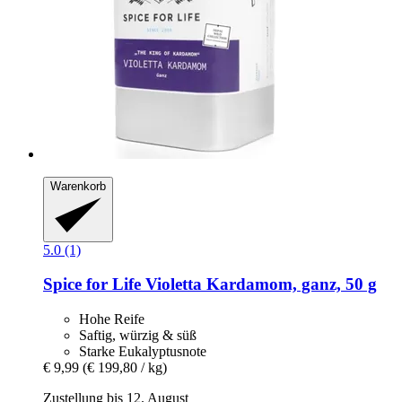
Warenkorb
5.0 (1)
Spice for Life
Violetta Kardamom, ganz, 50 g
Hohe Reife
Saftig, würzig & süß
Starke Eukalyptusnote
€ 9,99
(€ 199,80 / kg)
Zustellung bis 12. August