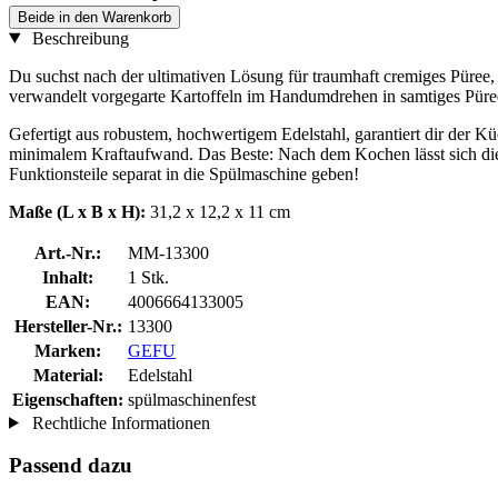
Beide in den Warenkorb
Beschreibung
Du suchst nach der ultimativen Lösung für traumhaft cremiges Püree,
verwandelt vorgegarte Kartoffeln im Handumdrehen in samtiges Püre
Gefertigt aus robustem, hochwertigem Edelstahl, garantiert dir der K
minimalem Kraftaufwand. Das Beste: Nach dem Kochen lässt sich die 
Funktionsteile separat in die Spülmaschine geben!
Maße (L x B x H):
31,2 x 12,2 x 11 cm
Art.-Nr.:
MM-13300
Inhalt:
1 Stk.
EAN:
4006664133005
Hersteller-Nr.:
13300
Marken:
GEFU
Material:
Edelstahl
Eigenschaften:
spülmaschinenfest
Rechtliche Informationen
Passend dazu