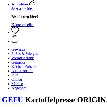
Anmelden
Jetzt anmelden
Bist du
neu hier?
Konto erstellen
Gewürze
Süßes & Salziges
Vorratsschrank
Getränke
Küchen-Zubehör
Asia-Produkte
DIY
Grillen
Marken
Angebote
GEFU
Kartoffelpresse ORIGI