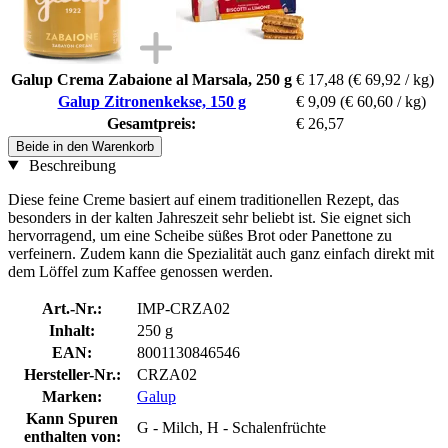
Galup Crema Zabaione al Marsala, 250 g
€ 17,48
(€ 69,92 / kg)
Galup Zitronenkekse, 150 g
€ 9,09
(€ 60,60 / kg)
Gesamtpreis:
€ 26,57
Beide in den Warenkorb
Beschreibung
Diese feine Creme basiert auf einem traditionellen Rezept, das
besonders in der kalten Jahreszeit sehr beliebt ist. Sie eignet sich
hervorragend, um eine Scheibe süßes Brot oder Panettone zu
verfeinern. Zudem kann die Spezialität auch ganz einfach direkt mit
dem Löffel zum Kaffee genossen werden.
Art.-Nr.:
IMP-CRZA02
Inhalt:
250 g
EAN:
8001130846546
Hersteller-Nr.:
CRZA02
Marken:
Galup
Kann Spuren
G - Milch, H - Schalenfrüchte
enthalten von: