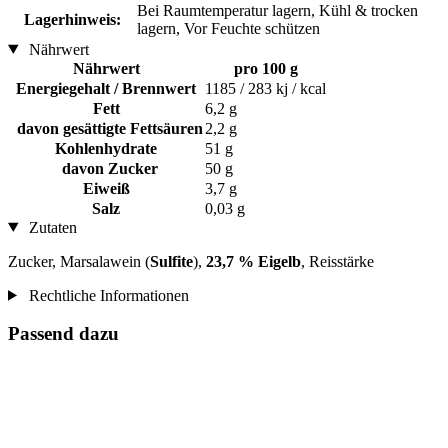
Bei Raumtemperatur lagern, Kühl & trocken
Lagerhinweis:
lagern, Vor Feuchte schützen
Nährwert
Nährwert
pro 100 g
Energiegehalt / Brennwert
1185 / 283 kj / kcal
Fett
6,2 g
davon gesättigte Fettsäuren
2,2 g
Kohlenhydrate
51 g
davon Zucker
50 g
Eiweiß
3,7 g
Salz
0,03 g
Zutaten
Zucker, Marsalawein (
Sulfite
),
23,7 % Eigelb
, Reisstärke
Rechtliche Informationen
Passend dazu