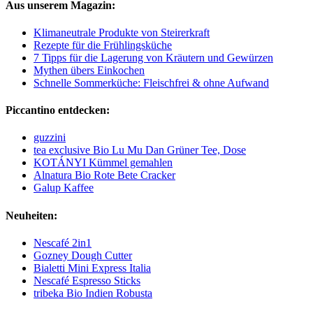
Aus unserem Magazin:
Klimaneutrale Produkte von Steirerkraft
Rezepte für die Frühlingsküche
7 Tipps für die Lagerung von Kräutern und Gewürzen
Mythen übers Einkochen
Schnelle Sommerküche: Fleischfrei & ohne Aufwand
Piccantino entdecken:
guzzini
tea exclusive Bio Lu Mu Dan Grüner Tee, Dose
KOTÁNYI Kümmel gemahlen
Alnatura Bio Rote Bete Cracker
Galup Kaffee
Neuheiten:
Nescafé 2in1
Gozney Dough Cutter
Bialetti Mini Express Italia
Nescafé Espresso Sticks
tribeka Bio Indien Robusta