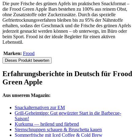
Die pure Frische des grünen Apfels im praktischen Snackformat –
die Frood Green Apple Bars bestehen zu 100% aus reinem Obst,
ohne Zusatzstoffe oder Zuckerzusätze. Durch das spezielle
Gefriertrocknungsverfahren bleiben bis zu 95% der Nährstoffe
erhalten, sodass der Geschmack und die Frische des grünen Apfels
jederzeit gesnackt werden können – ob unterwegs, im Büro oder
beim Sport. Frood ist der ideale Begleiter für einen aktiven
Lebensstil.
Marken:
Frood
Dieses Produkt bewerten
Erfahrungsberichte in Deutsch für Frood
Green Apple
Aus unserem Magazin:
Snackalternativen zur EM
Grill-Geheimtipp: Gut gewürzter Start in die Barbecue-
Saison!
Kurkuma — heilend und färbend
Sternschnuppen schauen & Bruschetta kauen
Sommerfrische mit Iced Coffee & Cold Brew