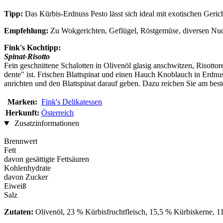
Tipp:
Das Kürbis-Erdnuss Pesto lässt sich ideal mit exotischen Geri
Empfehlung:
Zu Wokgerichten, Geflügel, Röstgemüse, diversen Nudel
Fink's Kochtipp:
Spinat-Risotto
Fein geschnittene Schalotten in Olivenöl glasig anschwitzen, Risott
dente" ist. Frischen Blattspinat und einen Hauch Knoblauch in Erdnuss
anrichten und den Blattspinat darauf geben. Dazu reichen Sie am best
Marken:
Fink's Delikatessen
Herkunft:
Österreich
Zusatzinformationen
Brennwert
Fett
davon gesättigte Fettsäuren
Kohlenhydrate
davon Zucker
Eiweiß
Salz
Zutaten:
Olivenöl, 23 % Kürbisfruchtfleisch, 15,5 % Kürbiskerne, 1