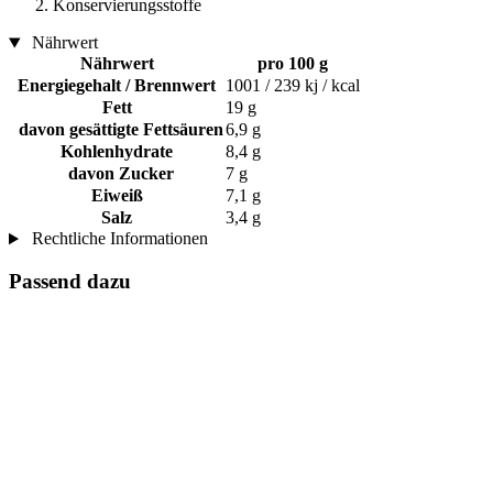
Konservierungsstoffe
Nährwert
Nährwert
pro 100 g
Energiegehalt / Brennwert
1001 / 239 kj / kcal
Fett
19 g
davon gesättigte Fettsäuren
6,9 g
Kohlenhydrate
8,4 g
davon Zucker
7 g
Eiweiß
7,1 g
Salz
3,4 g
Rechtliche Informationen
Passend dazu