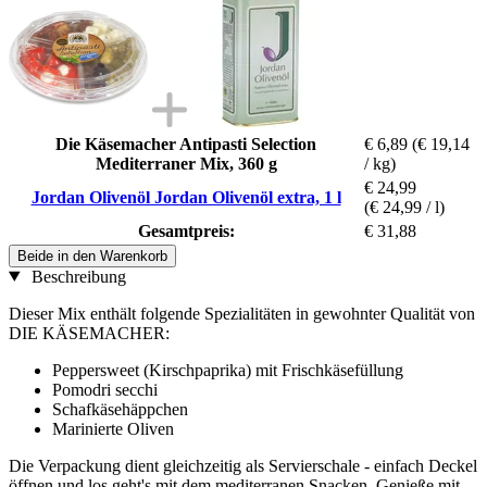
Die Käsemacher Antipasti Selection
€ 6,89
(€ 19,14
Mediterraner Mix, 360 g
/ kg)
€ 24,99
Jordan Olivenöl Jordan Olivenöl extra, 1 l
(€ 24,99 / l)
Gesamtpreis:
€ 31,88
Beide in den Warenkorb
Beschreibung
Dieser Mix enthält folgende Spezialitäten in gewohnter Qualität von
DIE KÄSEMACHER:
Peppersweet (Kirschpaprika) mit Frischkäsefüllung
Pomodri secchi
Schafkäsehäppchen
Marinierte Oliven
Die Verpackung dient gleichzeitig als Servierschale - einfach Deckel
öffnen und los geht's mit dem mediterranen Snacken. Genieße mit