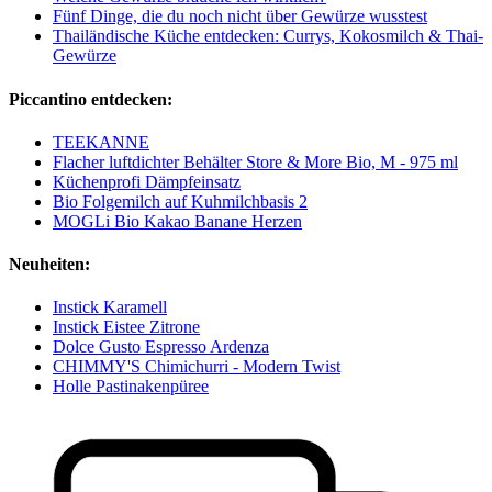
Fünf Dinge, die du noch nicht über Gewürze wusstest
Thailändische Küche entdecken: Currys, Kokosmilch & Thai-
Gewürze
Piccantino entdecken:
TEEKANNE
Flacher luftdichter Behälter Store & More Bio, M - 975 ml
Küchenprofi Dämpfeinsatz
Bio Folgemilch auf Kuhmilchbasis 2
MOGLi Bio Kakao Banane Herzen
Neuheiten:
Instick Karamell
Instick Eistee Zitrone
Dolce Gusto Espresso Ardenza
CHIMMY'S Chimichurri - Modern Twist
Holle Pastinakenpüree