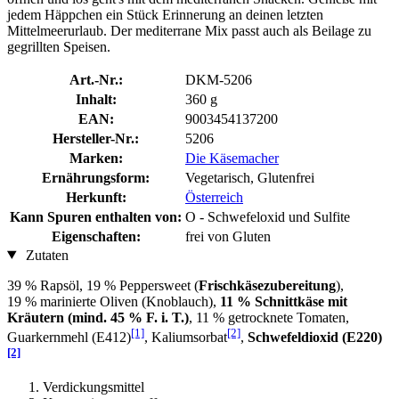
jedem Häppchen ein Stück Erinnerung an deinen letzten
Mittelmeerurlaub. Der mediterrane Mix passt auch als Beilage zu
gegrillten Speisen.
Art.-Nr.:
DKM-5206
Inhalt:
360 g
EAN:
9003454137200
Hersteller-Nr.:
5206
Marken:
Die Käsemacher
Ernährungsform:
Vegetarisch, Glutenfrei
Herkunft:
Österreich
Kann Spuren enthalten von:
O - Schwefeloxid und Sulfite
Eigenschaften:
frei von Gluten
Zutaten
39 % Rapsöl, 19 % Peppersweet (
Frischkäsezubereitung
),
19 % marinierte Oliven (Knoblauch),
11 % Schnittkäse mit
Kräutern (mind. 45 % F. i. T.)
, 11 % getrocknete Tomaten,
[1]
[2]
Guarkernmehl (E412)
, Kaliumsorbat
,
Schwefeldioxid (E220)
[2]
Verdickungsmittel