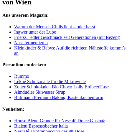
von Wien
Aus unserem Magazin:
Warum der Mensch Chilis liebt – oder hasst
Ingwer unter der Lupe
Frierss - edler Geschmack seit Generationen (mit Rezept)
Nass fermentieren
Kleinkinder & Babys: Auf die richtigen Nährstoffe kommt’s
an
Piccantino entdecken:
Rummo
Lékué Schutzmatte für die Mikrowelle
Zotter Schokoladen Bio Choco Lolly ErdbeerHase
Almdudler Skiwasser Sirup
Birkmann Premium Baking, Kastenkuchenform
Neuheiten:
House Blend Grande für Nescafé Dolce Gusto®
Bialetti Espressobecher Italia
Nescafé TypCappuccino gesüßt Dose