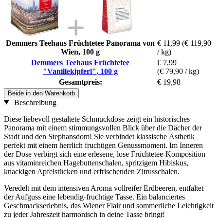
Demmers Teehaus Früchtetee Panorama von
€ 11,99
(€ 119,90
Wien, 100 g
/ kg)
Demmers Teehaus Früchtetee
€ 7,99
"Vanillekipferl", 100 g
(€ 79,90 / kg)
Gesamtpreis:
€ 19,98
Beide in den Warenkorb
Beschreibung
Diese liebevoll gestaltete Schmuckdose zeigt ein historisches
Panorama mit einem stimmungsvollen Blick über die Dächer der
Stadt und den Stephansdom! Sie verbindet klassische Ästhetik
perfekt mit einem herrlich fruchtigen Genussmoment. Im Inneren
der Dose verbirgt sich eine erlesene, lose Früchtetee-Komposition
aus vitaminreichen Hagebuttenschalen, spritzigem Hibiskus,
knackigen Apfelstücken und erfrischenden Zitrusschalen.
Veredelt mit dem intensiven Aroma vollreifer Erdbeeren, entfaltet
der Aufguss eine lebendig-fruchtige Tasse. Ein balanciertes
Geschmackserlebnis, das Wiener Flair und sommerliche Leichtigkeit
zu jeder Jahreszeit harmonisch in deine Tasse bringt!