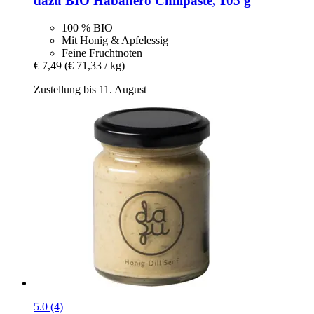
dazu
BIO Habanero Chilipaste, 105 g
100 % BIO
Mit Honig & Apfelessig
Feine Fruchtnoten
€ 7,49
(€ 71,33 / kg)
Zustellung bis 11. August
5.0 (4)