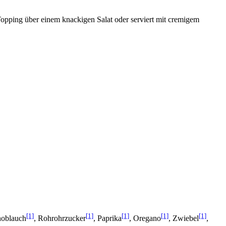
 Topping über einem knackigen Salat oder serviert mit cremigem
[1]
[1]
[1]
[1]
[1]
noblauch
, Rohrohrzucker
, Paprika
, Oregano
, Zwiebel
,