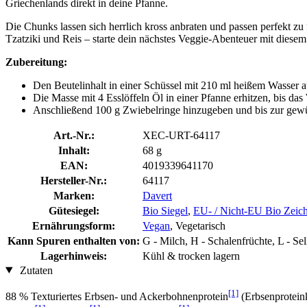
Griechenlands direkt in deine Pfanne.
Die Chunks lassen sich herrlich kross anbraten und passen perfekt zu
Tzatziki und Reis – starte dein nächstes Veggie-Abenteuer mit diesem
Zubereitung:
Den Beutelinhalt in einer Schüssel mit 210 ml heißem Wasser 
Die Masse mit 4 Esslöffeln Öl in einer Pfanne erhitzen, bis das
Anschließend 100 g Zwiebelringe hinzugeben und bis zur gew
Art.-Nr.:
XEC-URT-64117
Inhalt:
68 g
EAN:
4019339641170
Hersteller-Nr.:
64117
Marken:
Davert
Gütesiegel:
Bio Siegel
,
EU- / Nicht-EU Bio Zeic
Ernährungsform:
Vegan
, Vegetarisch
Kann Spuren enthalten von:
G - Milch, H - Schalenfrüchte, L - Se
Lagerhinweis:
Kühl & trocken lagern
Zutaten
[1]
88 % Texturiertes Erbsen- und Ackerbohnenprotein
(Erbsenprotein