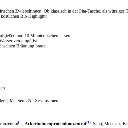
 frischen Zwiebelringen. Ob klassisch in der Pita-Tasche, als würziges
 köstlichen Bio-Highlight!
aufgießen und 10 Minuten ziehen lassen.
 Wasser verdampft ist.
ünschten Bräunung braten.
hen
llerie, M - Senf, N - Sesamsamen
[1]
[1]
konzentrat
,
Ackerbohnenproteinkonzentrat
, Salz), Meersalz, K