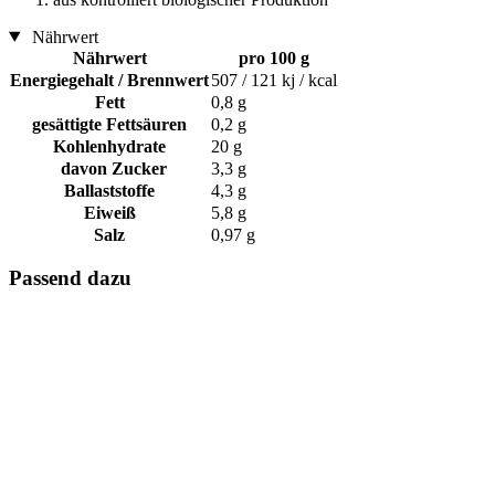
Nährwert
Nährwert
pro 100 g
Energiegehalt / Brennwert
507 / 121 kj / kcal
Fett
0,8 g
gesättigte Fettsäuren
0,2 g
Kohlenhydrate
20 g
davon Zucker
3,3 g
Ballaststoffe
4,3 g
Eiweiß
5,8 g
Salz
0,97 g
Passend dazu