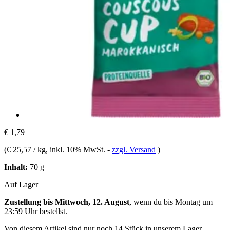
€ 1,79
(
€ 25,57 / kg
, inkl. 10% MwSt.
-
zzgl. Versand
)
Inhalt:
70 g
Auf Lager
Zustellung bis Mittwoch, 12. August
, wenn du bis
Montag um
23:59 Uhr
bestellst.
Von diesem Artikel sind nur noch 14 Stück in unserem Lager.