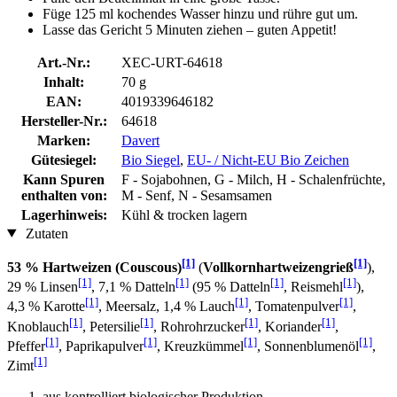
Füge 125 ml kochendes Wasser hinzu und rühre gut um.
Lasse das Gericht 5 Minuten ziehen – guten Appetit!
Art.-Nr.:
XEC-URT-64618
Inhalt:
70 g
EAN:
4019339646182
Hersteller-Nr.:
64618
Marken:
Davert
Gütesiegel:
Bio Siegel
,
EU- / Nicht-EU Bio Zeichen
Kann Spuren
F - Sojabohnen, G - Milch, H - Schalenfrüchte,
enthalten von:
M - Senf, N - Sesamsamen
Lagerhinweis:
Kühl & trocken lagern
Zutaten
[1]
[1]
53 % Hartweizen (Couscous)
(
Vollkornhartweizengrieß
),
[1]
[1]
[1]
[1]
29 % Linsen
, 7,1 % Datteln
(95 % Datteln
, Reismehl
),
[1]
[1]
[1]
4,3 % Karotte
, Meersalz, 1,4 % Lauch
, Tomatenpulver
,
[1]
[1]
[1]
[1]
Knoblauch
, Petersilie
, Rohrohrzucker
, Koriander
,
[1]
[1]
[1]
[1]
Pfeffer
, Paprikapulver
, Kreuzkümmel
, Sonnenblumenöl
,
[1]
Zimt
aus kontrolliert biologischer Produktion