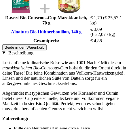
Davert Bio Couscous-Cup Marokkanisch,
€ 1,79
(€ 25,57 /
70 g
kg)
€ 3,09
Alnatura Bio Hühnerbouillon, 140 g
(€ 22,07 / kg)
Gesamtpreis:
€ 4,88
Beide in den Warenkorb
Beschreibung
Lust auf eine kulinarische Reise wie aus 1001 Nacht? Mit diesem
marokkanischen Bio-Couscous-Cup
holst du dir den Orient direkt in
deine Tasse! Die feine Kombination aus Vollkorn-Hartweizengrieß,
Linsen und der natürlichen Süße von Datteln sorgt für ein
außergewöhnliches Geschmackserlebnis.
Abgerundet mit typischen Gewürzen wie Koriander und Cumin,
bietet dieser Cup eine schnelle, leckere und vollkommen vegane
Mahlzeit in bester Bio-Qualität. Perfekt, wenn es schnell gehen
muss, du aber auf echten Genuss nicht verzichten willst.
Zubereitung:
Fülle den Beutelinhalt in eine große Tasse.