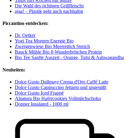
Tipps fürs Kochen mit Minze
Die Wahl des richtigen Grillfleischs
ajaa! – Plastik geht auch nachhaltig
Piccantino entdecken:
Dr. Oetker
Yogi Tea Morgen Energie Bio
Zwergenwiese Bio Meerrettich Streich
Bauck Mühle Bio 8 Wunderbrötchen Protein
Bio Tee Sanfte Auszeit - Orange, Tulsi & Ashwagandha
Neuheiten:
Dolce Gusto Dallmayr Crema d'Oro Caffé Latte
Dolce Gusto Cappuccino fettarm und ungesüßt
Dolce Gusto Iced Frappé
Alnatura Bio Hafercookies Vollmilchschoko
Dopper Insulated - 1000 ml