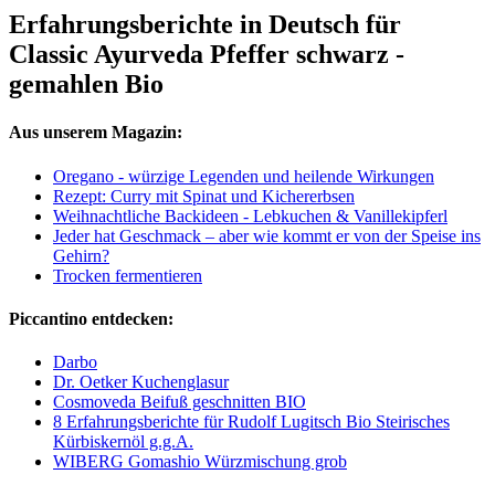
Erfahrungsberichte in Deutsch für
Classic Ayurveda Pfeffer schwarz -
gemahlen Bio
Aus unserem Magazin:
Oregano - würzige Legenden und heilende Wirkungen
Rezept: Curry mit Spinat und Kichererbsen
Weihnachtliche Backideen - Lebkuchen & Vanillekipferl
Jeder hat Geschmack – aber wie kommt er von der Speise ins
Gehirn?
Trocken fermentieren
Piccantino entdecken:
Darbo
Dr. Oetker Kuchenglasur
Cosmoveda Beifuß geschnitten BIO
8 Erfahrungsberichte für Rudolf Lugitsch Bio Steirisches
Kürbiskernöl g.g.A.
WIBERG Gomashio Würzmischung grob