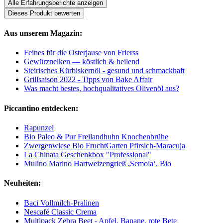
Alle Erfahrungsberichte anzeigen
Dieses Produkt bewerten
Aus unserem Magazin:
Feines für die Osterjause von Frierss
Gewürznelken — köstlich & heilend
Steirisches Kürbiskernöl - gesund und schmackhaft
Grillsaison 2022 - Tipps von Bake Affair
Was macht bestes, hochqualitatives Olivenöl aus?
Piccantino entdecken:
Rapunzel
Bio Paleo & Pur Freilandhuhn Knochenbrühe
Zwergenwiese Bio FruchtGarten Pfirsich-Maracuja
La Chinata Geschenkbox "Professional"
Mulino Marino Hartweizengrieß ,Semola‘, Bio
Neuheiten:
Baci Vollmilch-Pralinen
Nescafé Classic Crema
Multipack Zebra Beet - Apfel, Banane, rote Bete