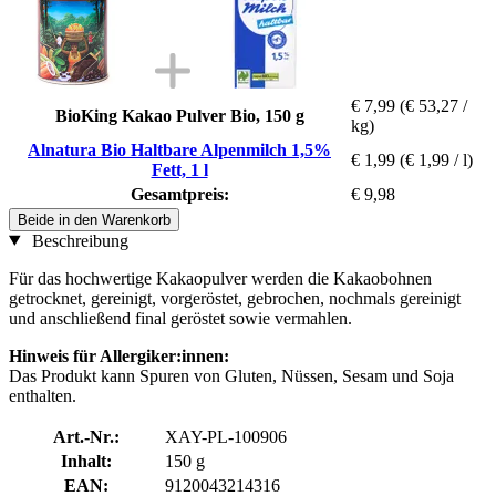
€ 7,99
(€ 53,27 /
BioKing Kakao Pulver Bio, 150 g
kg)
Alnatura Bio Haltbare Alpenmilch 1,5%
€ 1,99
(€ 1,99 / l)
Fett, 1 l
Gesamtpreis:
€ 9,98
Beide in den Warenkorb
Beschreibung
Für das hochwertige Kakaopulver werden die Kakaobohnen
getrocknet, gereinigt, vorgeröstet, gebrochen, nochmals gereinigt
und anschließend final geröstet sowie vermahlen.
Hinweis für Allergiker:innen:
Das Produkt kann Spuren von Gluten, Nüssen, Sesam und Soja
enthalten.
Art.-Nr.:
XAY-PL-100906
Inhalt:
150 g
EAN:
9120043214316