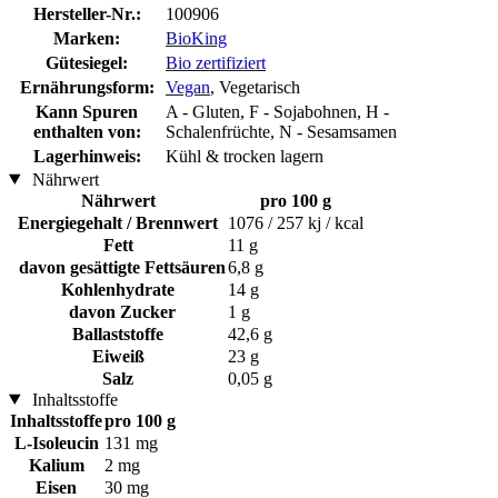
Hersteller-Nr.:
100906
Marken:
BioKing
Gütesiegel:
Bio zertifiziert
Ernährungsform:
Vegan
, Vegetarisch
Kann Spuren
A - Gluten, F - Sojabohnen, H -
enthalten von:
Schalenfrüchte, N - Sesamsamen
Lagerhinweis:
Kühl & trocken lagern
Nährwert
Nährwert
pro 100 g
Energiegehalt / Brennwert
1076 / 257 kj / kcal
Fett
11 g
davon gesättigte Fettsäuren
6,8 g
Kohlenhydrate
14 g
davon Zucker
1 g
Ballaststoffe
42,6 g
Eiweiß
23 g
Salz
0,05 g
Inhaltsstoffe
Inhaltsstoffe
pro 100 g
L-Isoleucin
131 mg
Kalium
2 mg
Eisen
30 mg