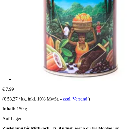
€ 7,99
(
€ 53,27 / kg
, inkl. 10% MwSt.
-
zzgl. Versand
)
Inhalt:
150 g
Auf Lager
Zustellung bis Mittwoch, 12. August
, wenn du bis
Montag um