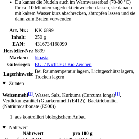
Du kannst die Nudeln auch im Warmwasserbad (70-80 °C)
für ca. 10 Minuten zugedeckt einweichen lassen, sie danach
mit kaltem Wasser kurz abschrecken, abtropfen lassen und sie
dann zum Braten verwenden.
Art.-Nr.:
KK-6899
Inhalt:
250 g
EAN:
4316734168999
Hersteller-Nr.:
6899
Marken:
bioasia
Gütesiegel:
EU- / Nicht-EU Bio Zeichen
Bei Raumtemperatur lagern, Lichtgeschützt lagern,
Lagerhinweis:
Trocken lagern
Zutaten
[1]
[1]
Weizenmehl
, Wasser, Salz, Kurkuma (Curcuma longa)
,
Verdickungsmittel (Guarkernmehl (E412)), Backtriebmittel
(Natriumcarbonate (E500))
aus kontrolliert biologischem Anbau
Nährwert
Nährwert
pro 100 g