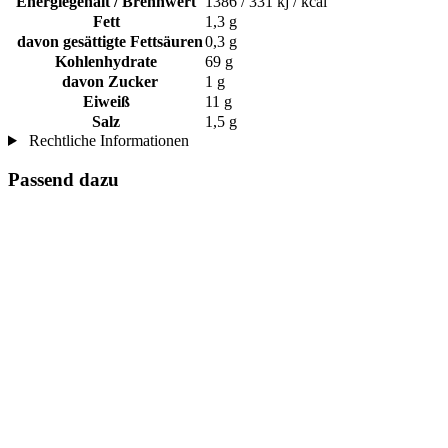
Energiegehalt / Brennwert
1386 / 331 kj / kcal
Fett
1,3 g
davon gesättigte Fettsäuren
0,3 g
Kohlenhydrate
69 g
davon Zucker
1 g
Eiweiß
11 g
Salz
1,5 g
Rechtliche Informationen
Passend dazu