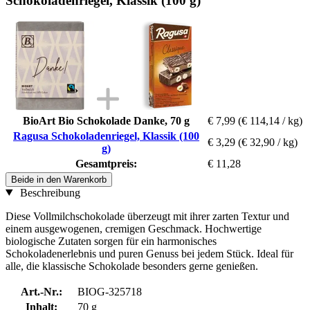
Schokoladenriegel, Klassik (100 g)
BioArt Bio Schokolade Danke, 70 g
€ 7,99
(€ 114,14 / kg)
Ragusa Schokoladenriegel, Klassik (100
€ 3,29
(€ 32,90 / kg)
g)
Gesamtpreis:
€ 11,28
Beide in den Warenkorb
Beschreibung
Diese Vollmilchschokolade überzeugt mit ihrer zarten Textur und
einem ausgewogenen, cremigen Geschmack. Hochwertige
biologische Zutaten sorgen für ein harmonisches
Schokoladenerlebnis und puren Genuss bei jedem Stück. Ideal für
alle, die klassische Schokolade besonders gerne genießen.
Art.-Nr.:
BIOG-325718
Inhalt:
70 g