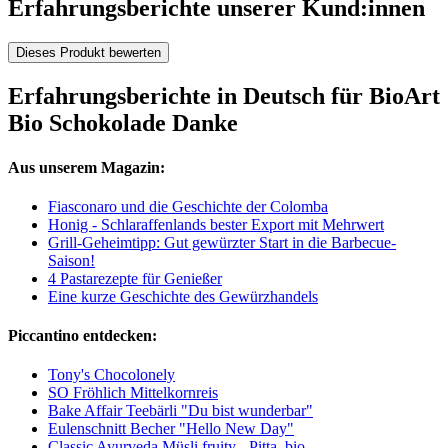
Erfahrungsberichte unserer Kund:innen
Dieses Produkt bewerten
Erfahrungsberichte in Deutsch für BioArt
Bio Schokolade Danke
Aus unserem Magazin:
Fiasconaro und die Geschichte der Colomba
Honig - Schlaraffenlands bester Export mit Mehrwert
Grill-Geheimtipp: Gut gewürzter Start in die Barbecue-
Saison!
4 Pastarezepte für Genießer
Eine kurze Geschichte des Gewürzhandels
Piccantino entdecken:
Tony's Chocolonely
SO Fröhlich Mittelkornreis
Bake Affair Teebärli "Du bist wunderbar"
Eulenschnitt Becher "Hello New Day"
Classic Ayurveda Müsli fruity - Pitta, bio