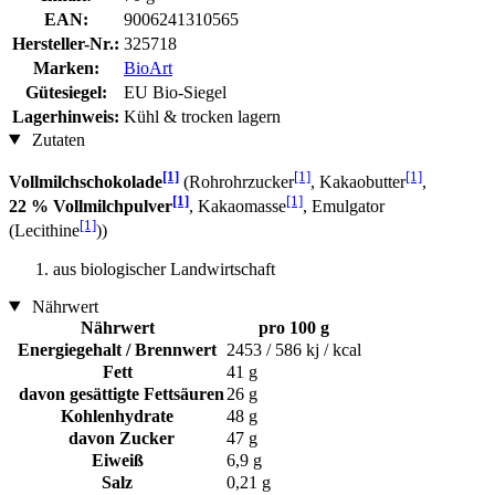
EAN:
9006241310565
Hersteller-Nr.:
325718
Marken:
BioArt
Gütesiegel:
EU Bio-Siegel
Lagerhinweis:
Kühl & trocken lagern
Zutaten
[1]
[1]
[1]
Vollmilchschokolade
(Rohrohrzucker
, Kakaobutter
,
[1]
[1]
22 % Vollmilchpulver
, Kakaomasse
, Emulgator
[1]
(Lecithine
))
aus biologischer Landwirtschaft
Nährwert
Nährwert
pro 100 g
Energiegehalt / Brennwert
2453 / 586 kj / kcal
Fett
41 g
davon gesättigte Fettsäuren
26 g
Kohlenhydrate
48 g
davon Zucker
47 g
Eiweiß
6,9 g
Salz
0,21 g