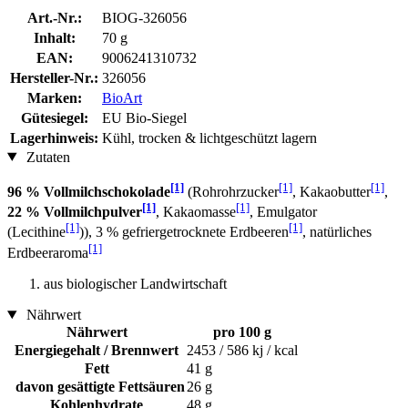
Art.-Nr.:
BIOG-326056
Inhalt:
70 g
EAN:
9006241310732
Hersteller-Nr.:
326056
Marken:
BioArt
Gütesiegel:
EU Bio-Siegel
Lagerhinweis:
Kühl, trocken & lichtgeschützt lagern
Zutaten
[1]
[1]
[1]
96 % Vollmilchschokolade
(Rohrohrzucker
, Kakaobutter
,
[1]
[1]
22 % Vollmilchpulver
, Kakaomasse
, Emulgator
[1]
[1]
(Lecithine
)), 3 % gefriergetrocknete Erdbeeren
, natürliches
[1]
Erdbeeraroma
aus biologischer Landwirtschaft
Nährwert
Nährwert
pro 100 g
Energiegehalt / Brennwert
2453 / 586 kj / kcal
Fett
41 g
davon gesättigte Fettsäuren
26 g
Kohlenhydrate
48 g