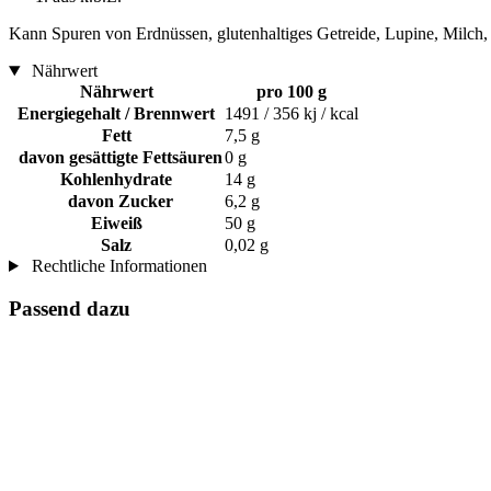
Kann Spuren von Erdnüssen, glutenhaltiges Getreide, Lupine, Milch, S
Nährwert
Nährwert
pro 100 g
Energiegehalt / Brennwert
1491 / 356 kj / kcal
Fett
7,5 g
davon gesättigte Fettsäuren
0 g
Kohlenhydrate
14 g
davon Zucker
6,2 g
Eiweiß
50 g
Salz
0,02 g
Rechtliche Informationen
Passend dazu