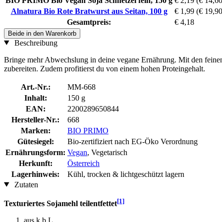
BIO PRIMO Bio Vegan Soja Schnetzel fein, 150 g
€ 2,19
(€ 14,60
Alnatura Bio Rote Bratwurst aus Seitan, 100 g
€ 1,99
(€ 19,90
Gesamtpreis:
€ 4,18
Beide in den Warenkorb
Beschreibung
Bringe mehr Abwechslung in deine vegane Ernährung. Mit den feine
zubereiten. Zudem profitierst du von einem hohen Proteingehalt.
Art.-Nr.:
MM-668
Inhalt:
150 g
EAN:
2200289650844
Hersteller-Nr.:
668
Marken:
BIO PRIMO
Gütesiegel:
Bio-zertifiziert nach EG-Öko Verordnung
Ernährungsform:
Vegan
, Vegetarisch
Herkunft:
Österreich
Lagerhinweis:
Kühl, trocken & lichtgeschützt lagern
Zutaten
[1]
Texturiertes Sojamehl teilentfettet
aus k.b.L.