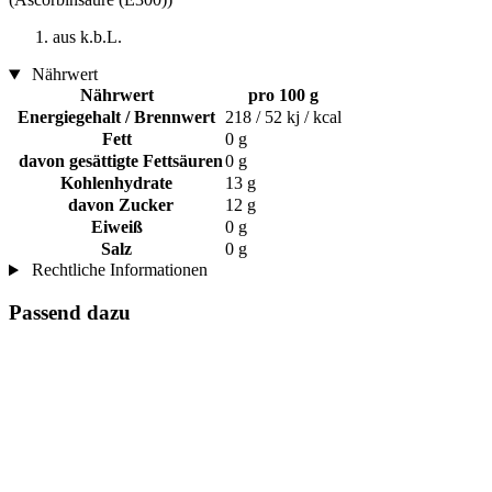
aus k.b.L.
Nährwert
Nährwert
pro 100 g
Energiegehalt / Brennwert
218 / 52 kj / kcal
Fett
0 g
davon gesättigte Fettsäuren
0 g
Kohlenhydrate
13 g
davon Zucker
12 g
Eiweiß
0 g
Salz
0 g
Rechtliche Informationen
Passend dazu