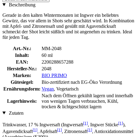
Beschreibung
Gerade in den kalten Wintermonaten ist Ingwer ein beliebtes
Gewürz, das vor allem in Shots sehr geschätzt wird. In Kombination
mit Apfel- und Zitronensaft und gesüßt mit Agavendicksaft
schmeckt der Shot leicht süßlich und ist angenehm zu trinken. Ideal
für jeden Tag.
Art.-Nr.:
MM-2048
Inhalt:
60 ml
EAN:
2200288657288
Hersteller-Nr.:
2048
Marken:
BIO PRIMO
Gütesiegel:
Bio-zertifiziert nach EG-Öko Verordnung
Ernährungsform:
Vegan
, Vegetarisch
Nach dem Öffnen gekühlt lagern und innerhalb
Lagerhinweis:
von wenigen Tagen verbrauchen, Kühl,
trocken & lichtgeschützt lagern
Zutaten
[1]
[1]
Trinkwasser, 17 % Ingwersaft (Ingwersaft
, Ingwer Stücke
),
[1]
[1]
[1]
Agavendicksaft
, Apfelsaft
, Zitronensaft
, Antioxidationsmittel
(Ascorbinsäure (E300))