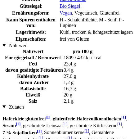
Gütesiegel:
Bio Siegel
Ernährungsform:
Vegan
, Vegetarisch, Glutenfrei
Kann Spuren enthalten
H - Schalenfrüchte, M - Senf, P -
von:
Lupinen
Lagerhinweis:
Kühl, trocken & lichtgeschützt lagern
Eigenschaften:
frei von Gluten
Nährwert
Nährwert
pro 100 g
Energiegehalt / Brennwert
1809 / 432 kj / kcal
Fett
23,4 g
davon gesättigte Fettsäuren
3,4 g
Kohlenhydrate
27,6 g
davon Zucker
1,2 g
Ballaststoffe
16,7 g
Eiweiß
20 g
Salz
2,1 g
Zutaten
[1]
[1]
Haferkleie glutenfrei
,
glutenfreie Hafervollkornflocken
,
[1]
[1]
[1]
Sesam
, geschrotete Leinsaat
, geschrotete Kürbiskerne
,
[1]
[1]
7 % Sojaflocken
, Sonnenblumenkerne
, Gemahlene
[1]
[1]