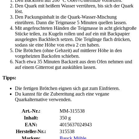
Den Backofen auf 200 °C Ober-/Unterhitze vorheizen.
Den Quark mit heißem Wasser verrühren, bis sich der Quark
löst.
Den Packungsinhalt in die Quark-Wasser-Mischung
einrühren. Dann die Teigmasse 5 Minuten quellen lassen.
Mit angefeuchteten Händen die Teigmasse in acht gleichgroße
Stücke teilen, zu Kugeln rollen und auf ein mit Backpapier
ausgelegtes Backblech setzen. Die Teiglinge flach drücken,
sodass sie eine Höhe von etwa 2 cm haben.
Die Brötchen (ohne Gehzeit) auf mittlerer Höhe in den
vorgeheizten Backofen schieben.
Nach etwa 35 Minuten Backzeit aus dem Ofen nehmen und
auf einem Gitterrost gut auskühlen lassen.
Tipps:
Die fertigen Brötchen eignen sich gut zum Einfrieren.
Du kannst für die Zubereitung auch eine vegane
Quarkalternative verwenden.
Art.-Nr.:
MM-315538
Inhalt:
350 g
EAN:
4015637024943
Hersteller-Nr.:
315538
Marken:
Bauck Mühle