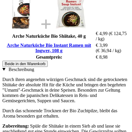
€ 4,99
(€ 124,75
Arche Naturküche Bio Shiitake, 40 g
/ kg)
Arche Naturküche Bio Instant Ramen mit
€ 3,99
Ingwer, 108 g
(€ 36,94 / kg)
Gesamtpreis:
€ 8,98
Beide in den Warenkorb
Beschreibung
Durch ihren angenehm würzigen Geschmack sind die getrockneten
Shiitake der absolute Hit für die Küche und bringen den begehrten
"Umami"-Geschmack in deine Speisen. Besonders zur Geltung
kommen die japanischen Delikatessen in Reis- und
Gemüsegerichten, Suppen und Saucen.
Durch das schonende Trocknen der Bio Zuchtpilze, bleibt das
Aroma besonders gut erhalten.
Zubereitung:
Spüle die Shiitake in einem Sieb ab und lasse sie
anschließend gut eine Stunde einweichen. Die Gewürzpilze sollten