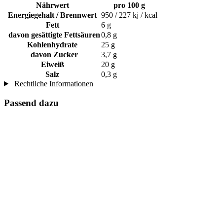
Nährwert
pro 100 g
Energiegehalt / Brennwert
950 / 227 kj / kcal
Fett
6 g
davon gesättigte Fettsäuren
0,8 g
Kohlenhydrate
25 g
davon Zucker
3,7 g
Eiweiß
20 g
Salz
0,3 g
Rechtliche Informationen
Passend dazu