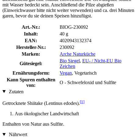
mit Wasser bedeckt sein. Anschließend die Pilze abgießen
(Einweichwasser bitte nicht weiter verwenden) und ca. drei Minuten
garen, bevor du sie deinen Speisen hinzufügst.
Art.-Nr.:
BIOG-230092
Inhalt:
40 g
EAN:
4020943132374
Hersteller-Nr.:
230092
Marken:
Arche Naturküche
Bio Siegel
,
EU- / Nicht-EU Bio
Gütesiegel:
Zeichen
Ernährungsform:
Vegan
, Vegetarisch
Kann Spuren enthalten
O - Schwefeloxid und Sulfite
von:
Zutaten
[1]
Getrocknete Shiitake (Lentinus edodes).
Aus ökologischer Landwirtschaft
Enthalten von Natur aus Sulfite.
Nährwert