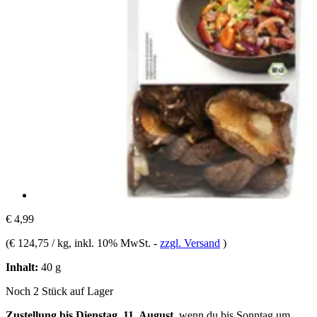
€ 4,99
(
€ 124,75 / kg
, inkl. 10% MwSt.
-
zzgl. Versand
)
Inhalt:
40 g
Noch 2 Stück auf Lager
Zustellung bis Dienstag, 11. August
, wenn du bis
Sonntag um