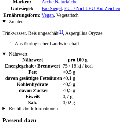
Marken:
Arche Naturküche
Gütesiegel:
Bio Siegel
,
EU- / Nicht-EU Bio Zeichen
Ernährungsform:
Vegan
, Vegetarisch
Zutaten
[1]
Trinkwasser, Reis ungeschält
, Aspergillus Oryzae
Aus ökologischer Landwirtschaft
Nährwert
Nährwert
pro 100 g
Energiegehalt / Brennwert
75 / 18 kj / kcal
Fett
<0,5 g
davon gesättigte Fettsäuren
<0,1 g
Kohlenhydrate
<0,5 g
davon Zucker
<0,5 g
Eiweiß
0,7 g
Salz
0,02 g
Rechtliche Informationen
Passend dazu