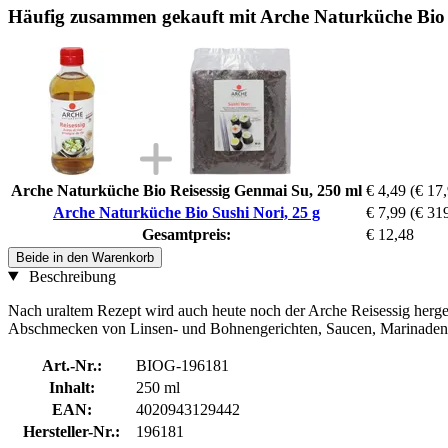
Häufig zusammen gekauft mit Arche Naturküche Bio 
Arche Naturküche Bio Reisessig Genmai Su, 250 ml
€ 4,49
(€ 17,
Arche Naturküche Bio Sushi Nori, 25 g
€ 7,99
(€ 319
Gesamtpreis:
€ 12,48
Beide in den Warenkorb
Beschreibung
Nach uraltem Rezept wird auch heute noch der Arche Reisessig hergeste
Abschmecken von Linsen- und Bohnengerichten, Saucen, Marinaden
Art.-Nr.:
BIOG-196181
Inhalt:
250 ml
EAN:
4020943129442
Hersteller-Nr.:
196181