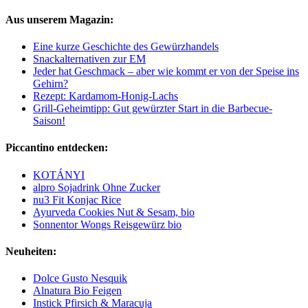
Aus unserem Magazin:
Eine kurze Geschichte des Gewürzhandels
Snackalternativen zur EM
Jeder hat Geschmack – aber wie kommt er von der Speise ins
Gehirn?
Rezept: Kardamom-Honig-Lachs
Grill-Geheimtipp: Gut gewürzter Start in die Barbecue-
Saison!
Piccantino entdecken:
KOTÁNYI
alpro Sojadrink Ohne Zucker
nu3 Fit Konjac Rice
Ayurveda Cookies Nut & Sesam, bio
Sonnentor Wongs Reisgewürz bio
Neuheiten:
Dolce Gusto Nesquik
Alnatura Bio Feigen
Instick Pfirsich & Maracuja