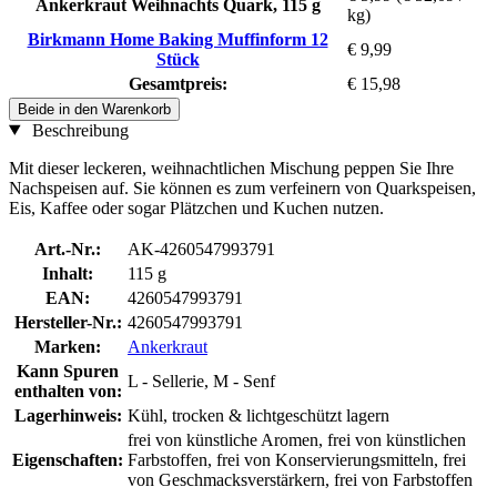
Ankerkraut Weihnachts Quark, 115 g
kg)
Birkmann Home Baking Muffinform 12
€ 9,99
Stück
Gesamtpreis:
€ 15,98
Beide in den Warenkorb
Beschreibung
Mit dieser leckeren, weihnachtlichen Mischung peppen Sie Ihre
Nachspeisen auf. Sie können es zum verfeinern von Quarkspeisen,
Eis, Kaffee oder sogar Plätzchen und Kuchen nutzen.
Art.-Nr.:
AK-4260547993791
Inhalt:
115 g
EAN:
4260547993791
Hersteller-Nr.:
4260547993791
Marken:
Ankerkraut
Kann Spuren
L - Sellerie, M - Senf
enthalten von:
Lagerhinweis:
Kühl, trocken & lichtgeschützt lagern
frei von künstliche Aromen, frei von künstlichen
Eigenschaften:
Farbstoffen, frei von Konservierungsmitteln, frei
von Geschmacksverstärkern, frei von Farbstoffen