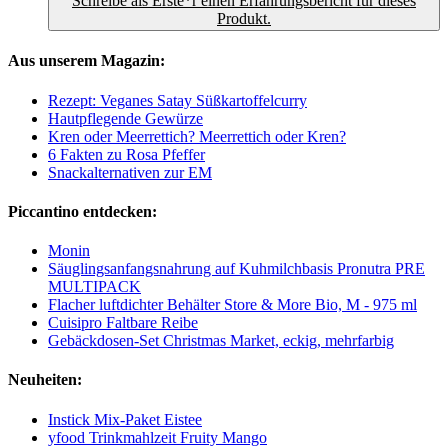
Schreibe als Erste*r einen Erfahrungsbericht für dieses
Produkt.
Aus unserem Magazin:
Rezept: Veganes Satay Süßkartoffelcurry
Hautpflegende Gewürze
Kren oder Meerrettich? Meerrettich oder Kren?
6 Fakten zu Rosa Pfeffer
Snackalternativen zur EM
Piccantino entdecken:
Monin
Säuglingsanfangsnahrung auf Kuhmilchbasis Pronutra PRE
MULTIPACK
Flacher luftdichter Behälter Store & More Bio, M - 975 ml
Cuisipro Faltbare Reibe
Gebäckdosen-Set Christmas Market, eckig, mehrfarbig
Neuheiten:
Instick Mix-Paket Eistee
yfood Trinkmahlzeit Fruity Mango