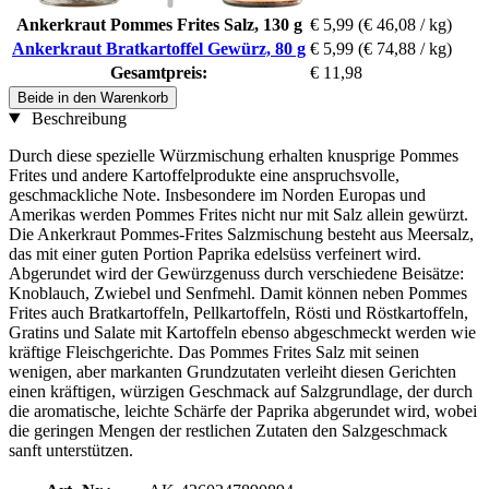
Ankerkraut Pommes Frites Salz, 130 g
€ 5,99
(€ 46,08 / kg)
Ankerkraut Bratkartoffel Gewürz, 80 g
€ 5,99
(€ 74,88 / kg)
Gesamtpreis:
€ 11,98
Beide in den Warenkorb
Beschreibung
Durch diese spezielle Würzmischung erhalten knusprige Pommes
Frites und andere Kartoffelprodukte eine anspruchsvolle,
geschmackliche Note. Insbesondere im Norden Europas und
Amerikas werden Pommes Frites nicht nur mit Salz allein gewürzt.
Die Ankerkraut Pommes-Frites Salzmischung besteht aus Meersalz,
das mit einer guten Portion Paprika edelsüss verfeinert wird.
Abgerundet wird der Gewürzgenuss durch verschiedene Beisätze:
Knoblauch, Zwiebel und Senfmehl. Damit können neben Pommes
Frites auch Bratkartoffeln, Pellkartoffeln, Rösti und Röstkartoffeln,
Gratins und Salate mit Kartoffeln ebenso abgeschmeckt werden wie
kräftige Fleischgerichte. Das Pommes Frites Salz mit seinen
wenigen, aber markanten Grundzutaten verleiht diesen Gerichten
einen kräftigen, würzigen Geschmack auf Salzgrundlage, der durch
die aromatische, leichte Schärfe der Paprika abgerundet wird, wobei
die geringen Mengen der restlichen Zutaten den Salzgeschmack
sanft unterstützen.