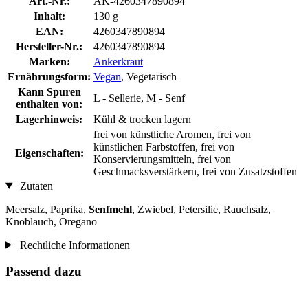
Art.-Nr.:
AK-4260347890894
Inhalt:
130 g
EAN:
4260347890894
Hersteller-Nr.:
4260347890894
Marken:
Ankerkraut
Ernährungsform:
Vegan
, Vegetarisch
Kann Spuren
L - Sellerie, M - Senf
enthalten von:
Lagerhinweis:
Kühl & trocken lagern
frei von künstliche Aromen, frei von
künstlichen Farbstoffen, frei von
Eigenschaften:
Konservierungsmitteln, frei von
Geschmacksverstärkern, frei von Zusatzstoffen
Zutaten
Meersalz, Paprika,
Senfmehl
, Zwiebel, Petersilie, Rauchsalz,
Knoblauch, Oregano
Rechtliche Informationen
Passend dazu