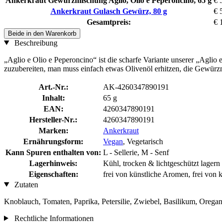
Ankerkraut Gewürzmischung Aglio, Olio e Peperoncino, 65 g
€ 
Ankerkraut Gulasch Gewürz, 80 g
€ 
Gesamtpreis:
€ 
Beide in den Warenkorb
Beschreibung
„Aglio e Olio e Peperoncino“ ist die scharfe Variante unserer „Agli
zuzubereiten, man muss einfach etwas Olivenöl erhitzen, die Gewür
Art.-Nr.:
AK-4260347890191
Inhalt:
65 g
EAN:
4260347890191
Hersteller-Nr.:
4260347890191
Marken:
Ankerkraut
Ernährungsform:
Vegan
, Vegetarisch
Kann Spuren enthalten von:
L - Sellerie, M - Senf
Lagerhinweis:
Kühl, trocken & lichtgeschützt lagern
Eigenschaften:
frei von künstliche Aromen, frei von 
Zutaten
Knoblauch, Tomaten, Paprika, Petersilie, Zwiebel, Basilikum, Orega
Rechtliche Informationen