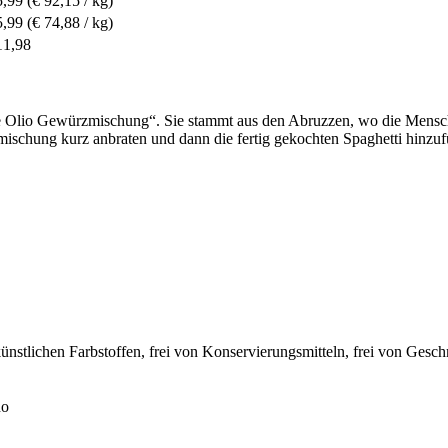
5,99
(€ 92,15 / kg)
5,99
(€ 74,88 / kg)
11,98
o e Olio Gewürzmischung“. Sie stammt aus den Abruzzen, wo die Mensche
zmischung kurz anbraten und dann die fertig gekochten Spaghetti hin
künstlichen Farbstoffen, frei von Konservierungsmitteln, frei von Gesc
no