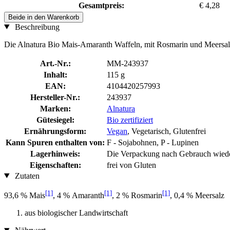
Gesamtpreis:
€ 4,28
Beide in den Warenkorb
Beschreibung
Die Alnatura Bio Mais-Amaranth Waffeln, mit Rosmarin und Meersalz v
Art.-Nr.:
MM-243937
Inhalt:
115 g
EAN:
4104420257993
Hersteller-Nr.:
243937
Marken:
Alnatura
Gütesiegel:
Bio zertifiziert
Ernährungsform:
Vegan
, Vegetarisch, Glutenfrei
Kann Spuren enthalten von:
F - Sojabohnen, P - Lupinen
Lagerhinweis:
Die Verpackung nach Gebrauch wieder
Eigenschaften:
frei von Gluten
Zutaten
[1]
[1]
[1]
93,6 % Mais
, 4 % Amaranth
, 2 % Rosmarin
, 0,4 % Meersalz
aus biologischer Landwirtschaft