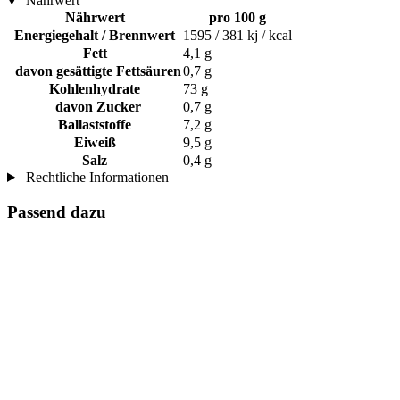
Nährwert
Nährwert
pro 100 g
Energiegehalt / Brennwert
1595 / 381 kj / kcal
Fett
4,1 g
davon gesättigte Fettsäuren
0,7 g
Kohlenhydrate
73 g
davon Zucker
0,7 g
Ballaststoffe
7,2 g
Eiweiß
9,5 g
Salz
0,4 g
Rechtliche Informationen
Passend dazu