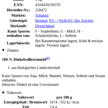
EAN:
4104420236370
Hersteller-Nr.:
228472
Marken:
Alnatura
Gütesiegel:
Bioland
,
EU- / Nicht-EU Bio Zeichen
Herkunft:
Deutschland
Kann Spuren
F - Sojabohnen, G - Milch, H -
enthalten von:
Schalenfrüchte, L - Sellerie
Bei Raumtemperatur lagern, Kühl & trocken
Lagerhinweis:
lagern, Trocken lagern
Zutaten
[1]
100 % Dinkelvollkornmehl
aus biologischer Landwirtschaft
Kann Spuren von Soja, Milch, Mandel, Nüssen, Sellerie und Sesam
enthalten.
Hinweis: Dinkel ist eine Urweizenart.
Nährwert
Nährwert
pro 100 g
Energiegehalt / Brennwert
1474 / 352 kj / kcal
Fett
2,6 g