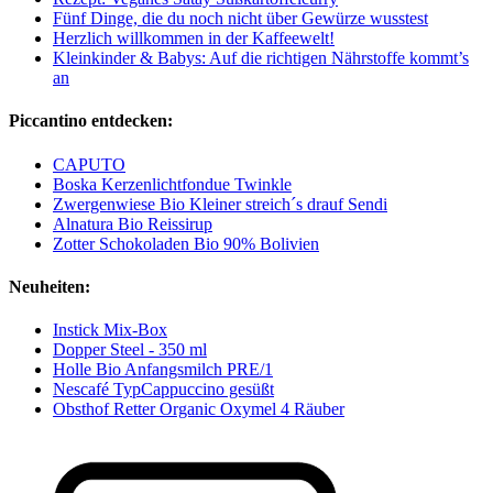
Fünf Dinge, die du noch nicht über Gewürze wusstest
Herzlich willkommen in der Kaffeewelt!
Kleinkinder & Babys: Auf die richtigen Nährstoffe kommt’s
an
Piccantino entdecken:
CAPUTO
Boska Kerzenlichtfondue Twinkle
Zwergenwiese Bio Kleiner streich´s drauf Sendi
Alnatura Bio Reissirup
Zotter Schokoladen Bio 90% Bolivien
Neuheiten:
Instick Mix-Box
Dopper Steel - 350 ml
Holle Bio Anfangsmilch PRE/1
Nescafé TypCappuccino gesüßt
Obsthof Retter Organic Oxymel 4 Räuber