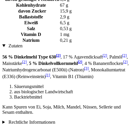
Kohlenhydrate
67 g
davon Zucker
15,9 g
Ballaststoffe
2,9 g
Eiweiß
6,5 g
Salz
0,53 g
Vitamin D
1 mg
Natrium
0,21 g
Zutaten
[2]
[2]
[2]
56 % Dinkelmehl Type 630
, 17 % Agavendicksaft
, Palmöl
,
[2]
[2]
[2]
Maisstärke
,
5 % Dinkelvollkornmehl
, 4 % Bananenflocken
,
[3]
Natriumhydrogencarbonat (E500ii) (Natron)
, Monokaliumtartrat
[1]
(E336) (Reinweinstein)
, Vitamin B1 (Thiamin)
Säuerungsmittel
aus biologischer Landwirtschaft
Backtriebmittel
Kann Spuren von Ei, Soja, Milch, Mandel, Nüssen, Sellerie und
Sesam enthalten.
Rechtliche Informationen