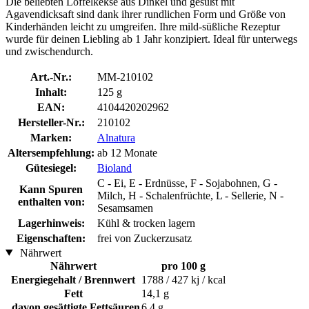
Die beliebten Löffelkekse aus Dinkel und gesüßt mit
Agavendicksaft sind dank ihrer rundlichen Form und Größe von
Kinderhänden leicht zu umgreifen. Ihre mild-süßliche Rezeptur
wurde für deinen Liebling ab 1 Jahr konzipiert. Ideal für unterwegs
und zwischendurch.
Art.-Nr.:
MM-210102
Inhalt:
125 g
EAN:
4104420202962
Hersteller-Nr.:
210102
Marken:
Alnatura
Altersempfehlung:
ab 12 Monate
Gütesiegel:
Bioland
C - Ei, E - Erdnüsse, F - Sojabohnen, G -
Kann Spuren
Milch, H - Schalenfrüchte, L - Sellerie, N -
enthalten von:
Sesamsamen
Lagerhinweis:
Kühl & trocken lagern
Eigenschaften:
frei von Zuckerzusatz
Nährwert
Nährwert
pro 100 g
Energiegehalt / Brennwert
1788 / 427 kj / kcal
Fett
14,1 g
davon gesättigte Fettsäuren
6,4 g