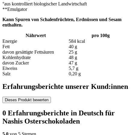
°aus kontrolliert biologischer Landwirtschaft
**Emulgator
Kann Spuren von Schalenfrüchten, Erdnüssen und Sesam
enthalten.
Nährwert
pro 100g
Energie
584 kcal
Fett
40 g
davon gesättigte Fettsäuren
25 g
Kohlenhydrate
48 g
davon Zucker
47 g
Eiweiss
5,7 g
Salz
0,20 g
Erfahrungsberichte unserer Kund:innen
Dieses Produkt bewerten
0 Erfahrungsberichte in Deutsch für
Nashis Osterschokoladen
5,0
von 5 Sternen