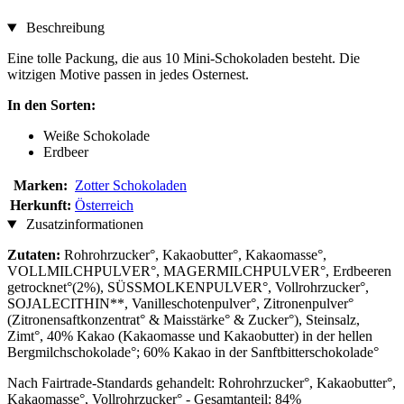
Beschreibung
Eine tolle Packung, die aus 10 Mini-Schokoladen besteht. Die
witzigen Motive passen in jedes Osternest.
In den Sorten:
Weiße Schokolade
Erdbeer
Marken:
Zotter Schokoladen
Herkunft:
Österreich
Zusatzinformationen
Zutaten:
Rohrohrzucker°, Kakaobutter°, Kakaomasse°,
VOLLMILCHPULVER°, MAGERMILCHPULVER°, Erdbeeren
getrocknet°(2%), SÜSSMOLKENPULVER°, Vollrohrzucker°,
SOJALECITHIN**, Vanilleschotenpulver°, Zitronenpulver°
(Zitronensaftkonzentrat° & Maisstärke° & Zucker°), Steinsalz,
Zimt°, 40% Kakao (Kakaomasse und Kakaobutter) in der hellen
Bergmilchschokolade°; 60% Kakao in der Sanftbitterschokolade°
Nach Fairtrade-Standards gehandelt: Rohrohrzucker°, Kakaobutter°,
Kakaomasse°, Vollrohrzucker° - Gesamtanteil: 84%