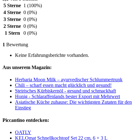
5 Sterne
1
(100%)
4 Sterne
0
(0%)
3 Sterne
0
(0%)
2 Sterne
0
(0%)
1 Stern
0
(0%)
1
Bewertung
Keine Erfahrungsberichte vorhanden.
Aus unserem Magazin:
Herbaria Moon Milk – ayurvedischer Schlummertrunk
Chili – scharf essen macht glücklich und gesund!
Steirisches Kürbiskernöl - gesund und schmackhaft
Honig - Schlaraffenlands bester Export mit Mehrwert
Asiatische Küche zuhause: Die wichtigsten Zutaten für den
Einstieg
Piccantino entdecken:
OATLY
KELOmat Schnellkochtopf Set 22 cm, 6 + 3 L