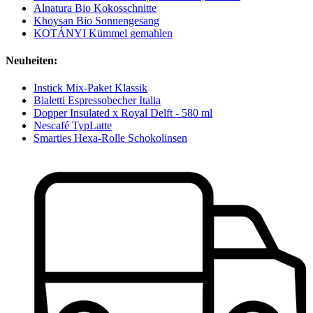
Alnatura Bio Kokosschnitte
Khoysan Bio Sonnengesang
KOTÁNYI Kümmel gemahlen
Neuheiten:
Instick Mix-Paket Klassik
Bialetti Espressobecher Italia
Dopper Insulated x Royal Delft - 580 ml
Nescafé TypLatte
Smarties Hexa-Rolle Schokolinsen