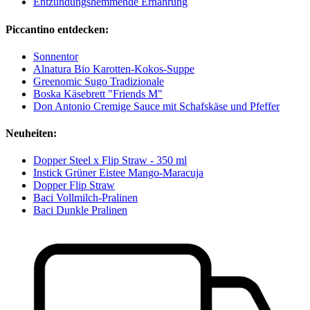
Entzündungshemmende Ernährung
Piccantino entdecken:
Sonnentor
Alnatura Bio Karotten-Kokos-Suppe
Greenomic Sugo Tradizionale
Boska Käsebrett "Friends M"
Don Antonio Cremige Sauce mit Schafskäse und Pfeffer
Neuheiten:
Dopper Steel x Flip Straw - 350 ml
Instick Grüner Eistee Mango-Maracuja
Dopper Flip Straw
Baci Vollmilch-Pralinen
Baci Dunkle Pralinen