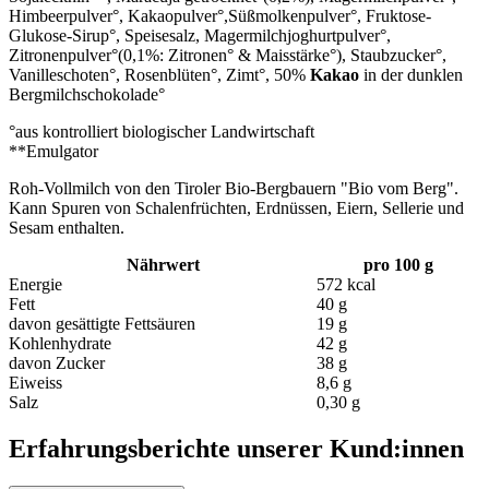
Himbeerpulver°, Kakaopulver°,Süßmolkenpulver°, Fruktose-
Glukose-Sirup°, Speisesalz, Magermilchjoghurtpulver°,
Zitronenpulver°(0,1%: Zitronen° & Maisstärke°), Staubzucker°,
Vanilleschoten°, Rosenblüten°, Zimt°, 50%
Kakao
in der dunklen
Bergmilchschokolade°
°aus kontrolliert biologischer Landwirtschaft
**Emulgator
Roh-Vollmilch von den Tiroler Bio-Bergbauern "Bio vom Berg".
Kann Spuren von Schalenfrüchten, Erdnüssen, Eiern, Sellerie und
Sesam enthalten.
Nährwert
pro 100 g
Energie
572 kcal
Fett
40 g
davon gesättigte Fettsäuren
19 g
Kohlenhydrate
42 g
davon Zucker
38 g
Eiweiss
8,6 g
Salz
0,30 g
Erfahrungsberichte unserer Kund:innen