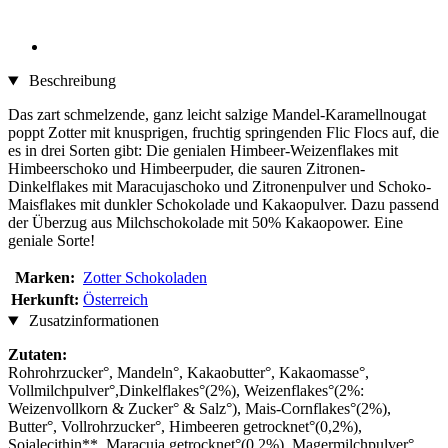
Beschreibung
Das zart schmelzende, ganz leicht salzige Mandel-Karamellnougat
poppt Zotter mit knusprigen, fruchtig springenden Flic Flocs auf, die
es in drei Sorten gibt: Die genialen Himbeer-Weizenflakes mit
Himbeerschoko und Himbeerpuder, die sauren Zitronen-
Dinkelflakes mit Maracujaschoko und Zitronenpulver und Schoko-
Maisflakes mit dunkler Schokolade und Kakaopulver. Dazu passend
der Überzug aus Milchschokolade mit 50% Kakaopower. Eine
geniale Sorte!
Marken:
Zotter Schokoladen
Herkunft:
Österreich
Zusatzinformationen
Zutaten:
Rohrohrzucker°, Mandeln°, Kakaobutter°, Kakaomasse°,
Vollmilchpulver°,Dinkelflakes°(2%), Weizenflakes°(2%:
Weizenvollkorn & Zucker° & Salz°), Mais-Cornflakes°(2%),
Butter°, Vollrohrzucker°, Himbeeren getrocknet°(0,2%),
Sojalecithin**, Maracuja getrocknet°(0,2%), Magermilchpulver°,