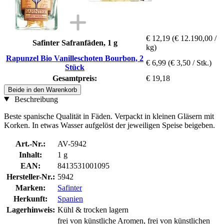
€ 12,19
(€ 12.190,00 /
Safinter Safranfäden, 1 g
kg)
Rapunzel Bio Vanilleschoten Bourbon, 2
€ 6,99
(€ 3,50 / Stk.)
Stück
Gesamtpreis:
€ 19,18
Beide in den Warenkorb
Beschreibung
Beste spanische Qualität in Fäden. Verpackt in kleinen Gläsern mit
Korken. In etwas Wasser aufgelöst der jeweiligen Speise beigeben.
Art.-Nr.:
AV-5942
Inhalt:
1 g
EAN:
8413531001095
Hersteller-Nr.:
5942
Marken:
Safinter
Herkunft:
Spanien
Lagerhinweis:
Kühl & trocken lagern
frei von künstliche Aromen, frei von künstlichen