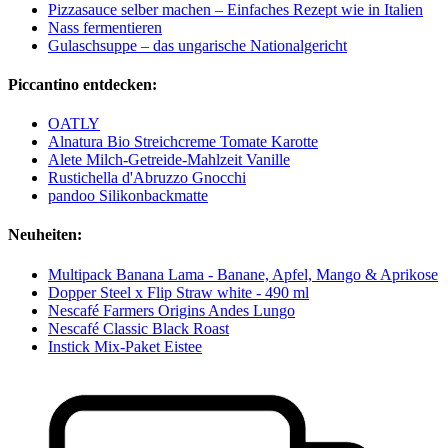
Pizzasauce selber machen – Einfaches Rezept wie in Italien
Nass fermentieren
Gulaschsuppe – das ungarische Nationalgericht
Piccantino entdecken:
OATLY
Alnatura Bio Streichcreme Tomate Karotte
Alete Milch-Getreide-Mahlzeit Vanille
Rustichella d'Abruzzo Gnocchi
pandoo Silikonbackmatte
Neuheiten:
Multipack Banana Lama - Banane, Apfel, Mango & Aprikose
Dopper Steel x Flip Straw white - 490 ml
Nescafé Farmers Origins Andes Lungo
Nescafé Classic Black Roast
Instick Mix-Paket Eistee