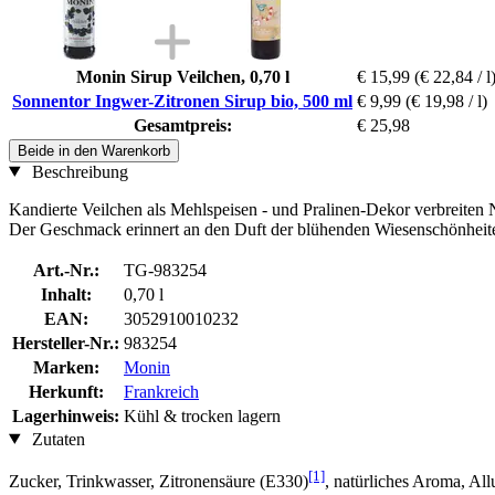
Monin Sirup Veilchen, 0,70 l
€ 15,99
(€ 22,84 / l
Sonnentor Ingwer-Zitronen Sirup bio, 500 ml
€ 9,99
(€ 19,98 / l)
Gesamtpreis:
€ 25,98
Beide in den Warenkorb
Beschreibung
Kandierte Veilchen als Mehlspeisen - und Pralinen-Dekor verbreiten N
Der Geschmack erinnert an den Duft der blühenden Wiesenschönheiten, 
Art.-Nr.:
TG-983254
Inhalt:
0,70 l
EAN:
3052910010232
Hersteller-Nr.:
983254
Marken:
Monin
Herkunft:
Frankreich
Lagerhinweis:
Kühl & trocken lagern
Zutaten
[1]
Zucker, Trinkwasser, Zitronensäure (E330)
, natürliches Aroma, Al