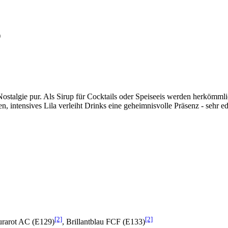
)
ostalgie pur. Als Sirup für Cocktails oder Speiseeis werden herkömmli
intensives Lila verleiht Drinks eine geheimnisvolle Präsenz - sehr ed
[2]
[2]
lurarot AC (E129)
, Brillantblau FCF (E133)