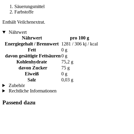
Säuerungsmittel
Farbstoffe
Enthält Veilchenextrat.
Nährwert
Nährwert
pro 100 g
Energiegehalt / Brennwert
1281 / 306 kj / kcal
Fett
0 g
davon gesättigte Fettsäuren
0 g
Kohlenhydrate
75,2 g
davon Zucker
75 g
Eiweiß
0 g
Salz
0,03 g
Zubehör
Rechtliche Informationen
Passend dazu