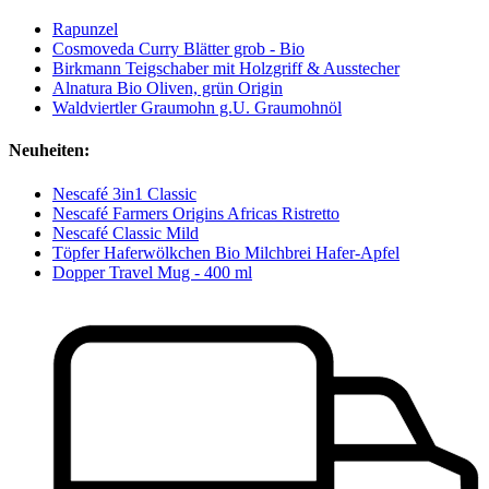
Rapunzel
Cosmoveda Curry Blätter grob - Bio
Birkmann Teigschaber mit Holzgriff & Ausstecher
Alnatura Bio Oliven, grün Origin
Waldviertler Graumohn g.U. Graumohnöl
Neuheiten:
Nescafé 3in1 Classic
Nescafé Farmers Origins Africas Ristretto
Nescafé Classic Mild
Töpfer Haferwölkchen Bio Milchbrei Hafer-Apfel
Dopper Travel Mug - 400 ml