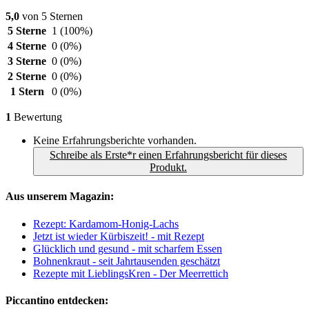
5,0
von 5 Sternen
5 Sterne
1
(100%)
4 Sterne
0
(0%)
3 Sterne
0
(0%)
2 Sterne
0
(0%)
1 Stern
0
(0%)
1
Bewertung
Keine Erfahrungsberichte vorhanden.
Schreibe als Erste*r einen Erfahrungsbericht für dieses
Produkt.
Aus unserem Magazin:
Rezept: Kardamom-Honig-Lachs
Jetzt ist wieder Kürbiszeit! - mit Rezept
Glücklich und gesund - mit scharfem Essen
Bohnenkraut - seit Jahrtausenden geschätzt
Rezepte mit LieblingsKren - Der Meerrettich
Piccantino entdecken: