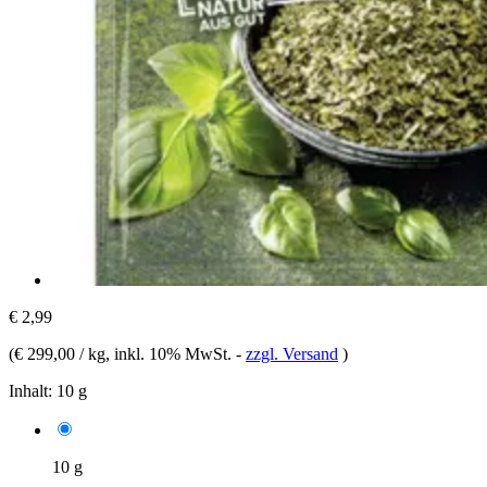
€ 2,99
(
€ 299,00 / kg
, inkl. 10% MwSt.
-
zzgl. Versand
)
Inhalt:
10 g
10 g