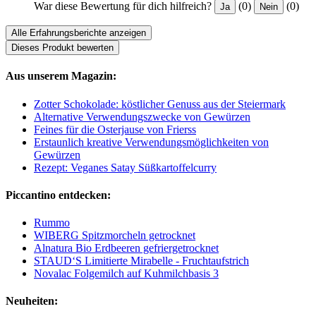
War diese Bewertung für dich hilfreich?
(0)
(0)
Ja
Nein
Alle Erfahrungsberichte anzeigen
Dieses Produkt bewerten
Aus unserem Magazin:
Zotter Schokolade: köstlicher Genuss aus der Steiermark
Alternative Verwendungszwecke von Gewürzen
Feines für die Osterjause von Frierss
Erstaunlich kreative Verwendungsmöglichkeiten von
Gewürzen
Rezept: Veganes Satay Süßkartoffelcurry
Piccantino entdecken:
Rummo
WIBERG Spitzmorcheln getrocknet
Alnatura Bio Erdbeeren gefriergetrocknet
STAUD‘S Limitierte Mirabelle - Fruchtaufstrich
Novalac Folgemilch auf Kuhmilchbasis 3
Neuheiten: