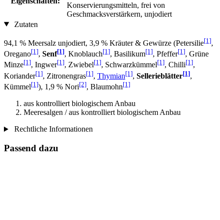
Eigenschaften:
Konservierungsmitteln, frei von
Geschmacksverstärkern, unjodiert
Zutaten
[1]
94,1 % Meersalz unjodiert, 3,9 % Kräuter & Gewürze (Petersilie
,
[1]
[1]
[1]
[1]
[1]
Oregano
,
Senf
, Knoblauch
, Basilikum
, Pfeffer
, Grüne
[1]
[1]
[1]
[1]
[1]
Minze
, Ingwer
, Zwiebel
, Schwarzkümmel
, Chilli
,
[1]
[1]
[1]
[1]
Koriander
, Zitronengras
,
Thymian
,
Sellerieblätter
,
[1]
[2]
[1]
Kümmel
), 1,9 % Nori
, Blaumohn
aus kontrolliert biologischem Anbau
Meeresalgen / aus kontrolliert biologischem Anbau
Rechtliche Informationen
Passend dazu