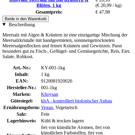
Blüten, 1 kg
(€ 20,99 / kg)
Gesamtpreis:
€ 47,98
Beide in den Warenkorb
Beschreibung
Meersalz mit Algen & Kräutern ist eine einzigartige Mischung der
Meersalzkristalle mit handgeernteten, sonnnengetrockneten
Meeresalgenflocken und feinen Kräutern und Gewürzen. Passt
besonders gut zu Fisch-, Geflügel- und Gemüsegerichte, Reis, Eier,
Salate, Rohkost.
Art.-Nr.:
KY-001-1kg
Inhalt:
1 kg
EAN:
9120081920026
Hersteller-Nr.:
001-1kg
Marken:
Khoysan
Gütesiegel:
kbA - kontrolliert biologischer Anbau
Ernährungsform:
Vegan
, Vegetarisch
Salz:
Fein
Lagerhinweis:
Kühl & trocken lagern
frei von künstliche Aromen, frei von
künstlichen Farbstoffen, frei von