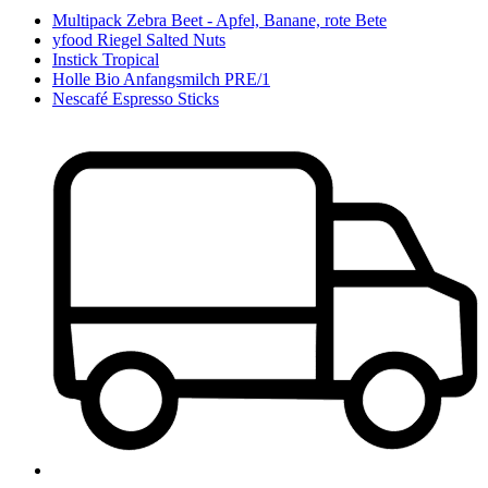
Multipack Zebra Beet - Apfel, Banane, rote Bete
yfood Riegel Salted Nuts
Instick Tropical
Holle Bio Anfangsmilch PRE/1
Nescafé Espresso Sticks