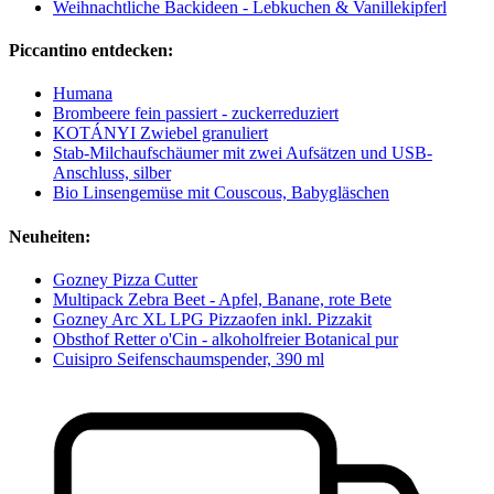
Weihnachtliche Backideen - Lebkuchen & Vanillekipferl
Piccantino entdecken:
Humana
Brombeere fein passiert - zuckerreduziert
KOTÁNYI Zwiebel granuliert
Stab-Milchaufschäumer mit zwei Aufsätzen und USB-
Anschluss, silber
Bio Linsengemüse mit Couscous, Babygläschen
Neuheiten:
Gozney Pizza Cutter
Multipack Zebra Beet - Apfel, Banane, rote Bete
Gozney Arc XL LPG Pizzaofen inkl. Pizzakit
Obsthof Retter o'Cin - alkoholfreier Botanical pur
Cuisipro Seifenschaumspender, 390 ml