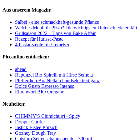
Aus unserem Magazin:
Salbei - eine schmackhaft-gesunde Pflanze
Welches Mehl für Pizza? Die wichtigsten Unterschiede erklärt
Grillsaison 2022 - Tipps von Bake Affair
Rezept für Harissa-Paste
4 Pastarezepte für Genießer
Piccantino entdecken:
ahead
Rapunzel Bio Spirelli mit Hirse Semola
Pfefferdieb Bio Nelken handselektiert ganz
Dolce Gusto Espresso Intenso
Ehrenwort BIO Oregano
Neuheiten:
CHIMMY'S Chimichurri - Spicy
Dopper Carrier
Instick Eistee Pfirsich
Gozney Dough Tray
Cuisipro Seifenschaumspender, 390 ml