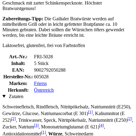
Geschmack mit zarter Schinkenspecknote. Höchster
Bratwurstgenuss!
Zubereitungs-Tipp:
Die Gailtaler Bratwürste werden auf
mittelheißem Grill oder in leicht gefetteter Bratpfanne ca. 10
Minuten gebraten. Dabei sollten die Würstchen öfters gewendet
werden, bis eine leichte Bräune erreicht ist.
Laktosefrei, glutenfrei, frei von Farbstoffen
Art.-Nr.:
FRI-5028
Inhalt:
5 Stück
EAN:
9002792050288
Hersteller-Nr.:
605028
Marken:
Frierss
Herkunft:
Österreich
Zutaten
Schweinefleisch, Rindfleisch, Nitritpökelsalz, Natriumnitrit (E250),
[1]
Gewürze, Glucose, Natriumascorbat (E 301)
, Kaliumnitrat (E
[2]
[2]
252)
, Trinkwasser, Speck, Nitritpökelsalz, Natriumnitrit (E250)
,
[3]
[4]
Zucker, Natrium
, Mononatriumglutamat (E 621)
,
[1]
Antioxidationsmittel
,
Würze
, Schweinedarm