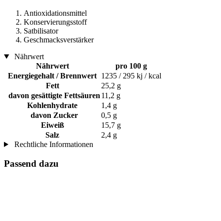
Antioxidationsmittel
Konservierungsstoff
Satbilisator
Geschmacksverstärker
Nährwert
Nährwert
pro 100 g
Energiegehalt / Brennwert
1235 / 295 kj / kcal
Fett
25,2 g
davon gesättigte Fettsäuren
11,2 g
Kohlenhydrate
1,4 g
davon Zucker
0,5 g
Eiweiß
15,7 g
Salz
2,4 g
Rechtliche Informationen
Passend dazu