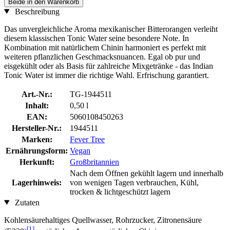
Beide in den Warenkorb
Beschreibung
Das unvergleichliche Aroma mexikanischer Bitterorangen verleiht
diesem klassischen Tonic Water seine besondere Note. In
Kombination mit natürlichem Chinin harmoniert es perfekt mit
weiteren pflanzlichen Geschmacksnuancen. Egal ob pur und
eisgekühlt oder als Basis für zahlreiche Mixgetränke - das Indian
Tonic Water ist immer die richtige Wahl. Erfrischung garantiert.
Art.-Nr.:
TG-1944511
Inhalt:
0,50 l
EAN:
5060108450263
Hersteller-Nr.:
1944511
Marken:
Fever Tree
Ernährungsform:
Vegan
Herkunft:
Großbritannien
Nach dem Öffnen gekühlt lagern und innerhalb
Lagerhinweis:
von wenigen Tagen verbrauchen, Kühl,
trocken & lichtgeschützt lagern
Zutaten
Kohlensäurehaltiges Quellwasser, Rohrzucker, Zitronensäure
[1]