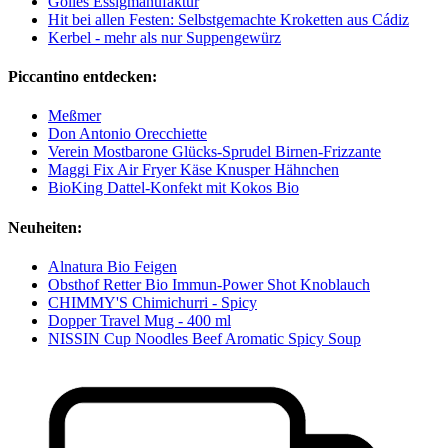
Gölles Essigmanufaktur
Hit bei allen Festen: Selbstgemachte Kroketten aus Cádiz
Kerbel - mehr als nur Suppengewürz
Piccantino entdecken:
Meßmer
Don Antonio Orecchiette
Verein Mostbarone Glücks-Sprudel Birnen-Frizzante
Maggi Fix Air Fryer Käse Knusper Hähnchen
BioKing Dattel-Konfekt mit Kokos Bio
Neuheiten:
Alnatura Bio Feigen
Obsthof Retter Bio Immun-Power Shot Knoblauch
CHIMMY'S Chimichurri - Spicy
Dopper Travel Mug - 400 ml
NISSIN Cup Noodles Beef Aromatic Spicy Soup