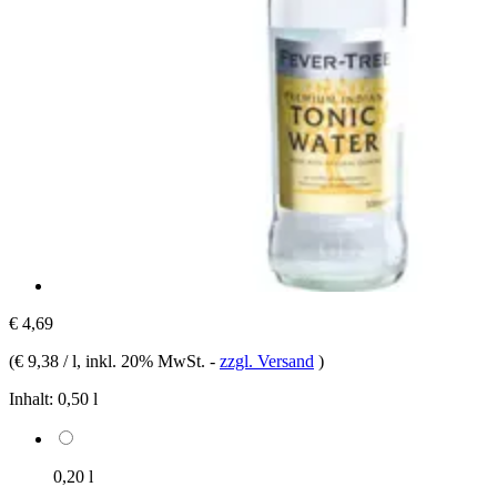
€ 4,69
(
€ 9,38 / l
, inkl. 20% MwSt.
-
zzgl. Versand
)
Inhalt:
0,50 l
0,20 l