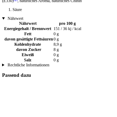
(E330)
, natürliches Aroma, natürliches Chinin
Säure
Nährwert
Nährwert
pro 100 g
Energiegehalt / Brennwert
151 / 36 kj / kcal
Fett
0 g
davon gesättigte Fettsäuren
0 g
Kohlenhydrate
8,9 g
davon Zucker
8 g
Eiweiß
0 g
Salz
0 g
Rechtliche Informationen
Passend dazu