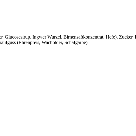
r, Glucosesirup, Ingwer Wurzel, Birnensaftkonzentrat, Hefe), Zucker, B
eraufguss (Ehrenpreis, Wacholder, Schafgarbe)