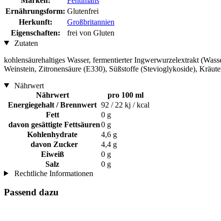
Marken:
Fentimans
Ernährungsform:
Glutenfrei
Herkunft:
Großbritannien
Eigenschaften:
frei von Gluten
Zutaten
kohlensäurehaltiges Wasser, fermentierter Ingwerwurzelextrakt (Wasse
Weinstein, Zitronensäure (E330), Süßstoffe (Stevioglykoside), Kräut
Nährwert
Nährwert
pro 100 ml
Energiegehalt / Brennwert
92 / 22 kj / kcal
Fett
0 g
davon gesättigte Fettsäuren
0 g
Kohlenhydrate
4,6 g
davon Zucker
4,4 g
Eiweiß
0 g
Salz
0 g
Rechtliche Informationen
Passend dazu