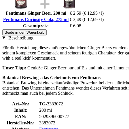
Fentimans Ginger Beer, 200 ml
€ 2,59
(€ 12,95 / l)
Fentimans Curiosity Cola, 275 ml
€ 3,49
(€ 12,69 / l)
Gesamtpreis:
€ 6,08
Beide in den Warenkorb
Beschreibung
Für die Herstellung dieses außergewöhnlichen Ginger Beers werden aus
seinem komplexen Geschmack und seinem feurigen Charakter, der gara
with a real kick' kommentiert.
Unser Tipp:
Genieße Ginger Beer pur auf Eis und mit einer Limonen
Botanical Brewing - das Geheimnis von Fentimans
Botanical Brewing ist eine zeitaufwändige Prozedur, bei der natürli
entstehen. Das Unternehmen Fentimans wendet dieses Verfahren seit
schmeckt man auch bei jedem Schluck.
Art.-Nr.:
TG-3383072
Inhalt:
200 ml
EAN:
5029396000727
Hersteller-Nr.:
3383072