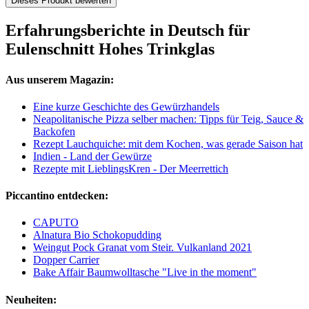
Dieses Produkt bewerten
Erfahrungsberichte in Deutsch für
Eulenschnitt Hohes Trinkglas
Aus unserem Magazin:
Eine kurze Geschichte des Gewürzhandels
Neapolitanische Pizza selber machen: Tipps für Teig, Sauce &
Backofen
Rezept Lauchquiche: mit dem Kochen, was gerade Saison hat
Indien - Land der Gewürze
Rezepte mit LieblingsKren - Der Meerrettich
Piccantino entdecken:
CAPUTO
Alnatura Bio Schokopudding
Weingut Pock Granat vom Steir. Vulkanland 2021
Dopper Carrier
Bake Affair Baumwolltasche "Live in the moment"
Neuheiten: