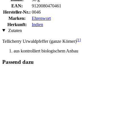
EAN:
9120080470461
Hersteller-Nr.:
0046
Marken:
Ehrenwort
Herkunft:
Indien
Zutaten
[1]
Tellicherry Urwaldpfeffer (ganze Körner)
aus kontrolliert biologischem Anbau
Passend dazu